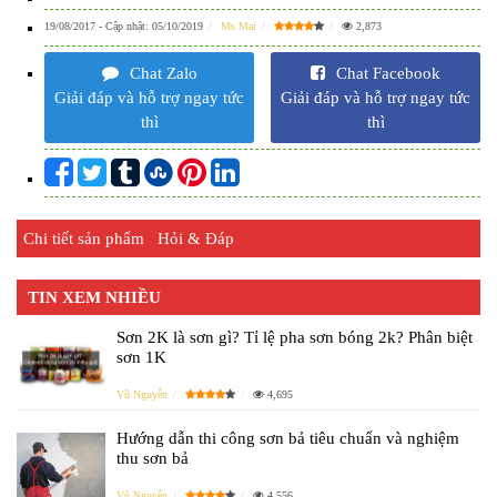
19/08/2017
- Cập nhật:
05/10/2019
Ms Mai
2,873
Chat Zalo
Chat Facebook
Giải đáp và hỗ trợ ngay tức
Giải đáp và hỗ trợ ngay tức
thì
thì
Chi tiết sản phẩm
Hỏi & Đáp
TIN XEM NHIỀU
Sơn 2K là sơn gì? Tỉ lệ pha sơn bóng 2k? Phân biệt
sơn 1K
Vũ Nguyễn
4,695
Hướng dẫn thi công sơn bả tiêu chuẩn và nghiệm
thu sơn bả
Vũ Nguyễn
4,556