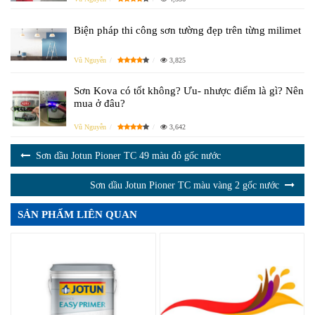
Biện pháp thi công sơn tường đẹp trên từng milimet
Vũ Nguyễn
3,825
Sơn Kova có tốt không? Ưu- nhược điểm là gì? Nên
mua ở đâu?
Vũ Nguyễn
3,642
Sơn dầu Jotun Pioner TC 49 màu đỏ gốc nước
Sơn dầu Jotun Pioner TC màu vàng 2 gốc nước
SẢN PHẨM LIÊN QUAN