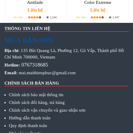
Antifade
Color Extreme
Liên hệ
Liên hệ
Ms Mai
2,946
Ms Mai
2,947
THÔNG TIN LIÊN HỆ
MUA BÁN SƠN
Địa chỉ:
135 Bùi Quang Là, Phường 12, Gò Vấp, Thành phố Hồ
Chí Minh 700000, Vietnam
0767318685
Hotline:
Email:
mai.maithienphuc@gmail.com
CHÍNH SÁCH BÁN HÀNG
Chính sách bảo mật thông tin
Chính sách đổi hàng, trả hàng
Chính sách vận chuyển và giao nhận sơn
Hướng dẫn thanh toán
Quy định thanh toán