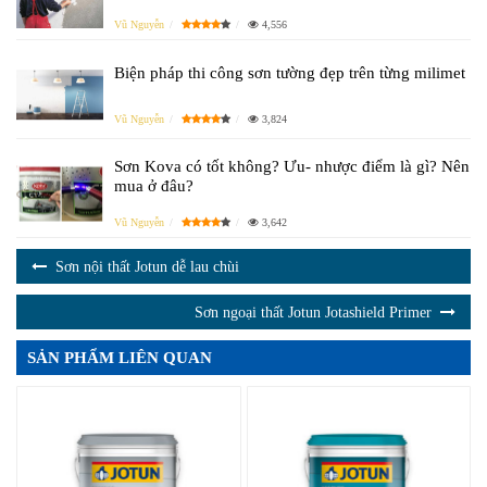
Vũ Nguyễn
4,556
Biện pháp thi công sơn tường đẹp trên từng milimet
Vũ Nguyễn
3,824
Sơn Kova có tốt không? Ưu- nhược điểm là gì? Nên
mua ở đâu?
Vũ Nguyễn
3,642
Sơn nội thất Jotun dễ lau chùi
Sơn ngoại thất Jotun Jotashield Primer
SẢN PHẨM LIÊN QUAN