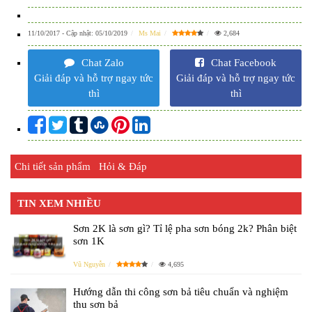
11/10/2017
- Cập nhật:
05/10/2019
Ms Mai
2,684
Chat Zalo
Chat Facebook
Giải đáp và hỗ trợ ngay tức
Giải đáp và hỗ trợ ngay tức
thì
thì
Chi tiết sản phẩm
Hỏi & Đáp
TIN XEM NHIỀU
Sơn 2K là sơn gì? Tỉ lệ pha sơn bóng 2k? Phân biệt
sơn 1K
Vũ Nguyễn
4,695
Hướng dẫn thi công sơn bả tiêu chuẩn và nghiệm
thu sơn bả