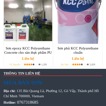
Sơn epoxy KCC Polyurethane
Sơn phủ KCC Polyurethane
Concrete cho sàn thực phẩm PU
chuẩn
Liên hệ
Liên hệ
Vũ Nguyễn
1,295
Ms Mai
2,629
THÔNG TIN LIÊN HỆ
MUA BÁN SƠN
Địa chỉ:
135 Bùi Quang Là, Phường 12, Gò Vấp, Thành phố Hồ
Chí Minh 700000, Vietnam
0767318685
Hotline: