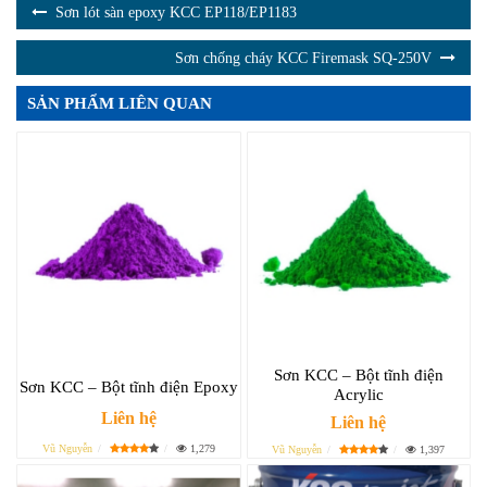
Sơn lót sàn epoxy KCC EP118/EP1183
Sơn chống cháy KCC Firemask SQ-250V
SẢN PHẨM LIÊN QUAN
Sơn KCC – Bột tĩnh điện
Sơn KCC – Bột tĩnh điện Epoxy
Acrylic
Liên hệ
Liên hệ
Vũ Nguyễn
1,279
Vũ Nguyễn
1,397