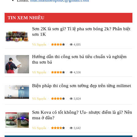
TIN XEM NHIỀU
Sơn 2K là sơn gì? Tỉ lệ pha sơn bóng 2k? Phân biệt
sơn 1K
Vũ Nguyễn
4,695
Hướng dẫn thi công sơn bả tiêu chuẩn và nghiệm
thu sơn bả
Vũ Nguyễn
4,556
Biện pháp thi công sơn tường đẹp trên từng milimet
Vũ Nguyễn
3,824
Sơn Kova có tốt không? Ưu- nhược điểm là gì? Nên
mua ở đâu?
Vũ Nguyễn
3,642