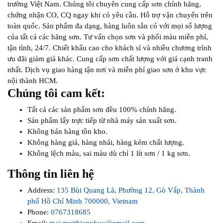
trường Việt Nam. Chúng tôi chuyên cung cấp sơn chính hãng,
chứng nhận CO, CQ ngay khi có yêu cầu. Hỗ trợ vận chuyển trên
toàn quốc. Sản phẩm đa dạng, hàng luôn sẵn có với mọi số lượng
của tất cả các hãng sơn. Tư vấn chọn sơn và phối màu miễn phí,
tận tình, 24/7. Chiết khấu cao cho khách sỉ và nhiều chương trình
ưu đãi giảm giá khác. Cung cấp sơn chất lượng với giá cạnh tranh
nhất. Dịch vụ giao hàng tận nơi và miễn phí giao sơn ở khu vực
nội thành HCM.
Chúng tôi cam kết:
Tất cả các sản phẩm sơn đều 100% chính hãng.
Sản phẩm lấy trực tiếp từ nhà máy sản xuất sơn.
Không bán hàng tồn kho.
Không hàng giả, hàng nhái, hàng kém chất lượng.
Không lệch màu, sai màu dù chỉ 1 lít sơn / 1 kg sơn.
Thông tin liên hệ
Address:
135 Bùi Quang Là, Phường 12, Gò Vấp, Thành
phố Hồ Chí Minh 700000, Vietnam
Phone:
0767318685
Email:
mai.maithienphuc@gmail.com