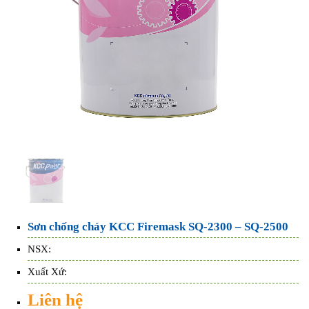
Sơn chống cháy KCC Firemask SQ-2300 – SQ-2500
NSX:
Xuất Xứ:
Liên hệ