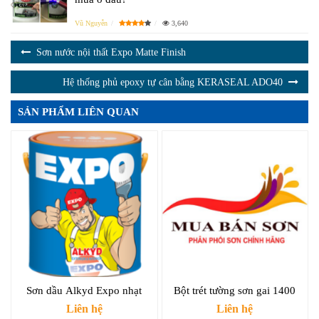
Vũ Nguyễn
3,640
Sơn nước nội thất Expo Matte Finish
Hệ thống phủ epoxy tự cân bằng KERASEAL ADO40
SẢN PHẨM LIÊN QUAN
Sơn dầu Alkyd Expo nhạt
Bột trét tường sơn gai 1400
Liên hệ
Liên hệ