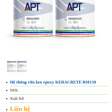
Hệ thống vữa keo epoxy KERACRETE RM150
NSX:
Xuất Xứ:
Liên hệ