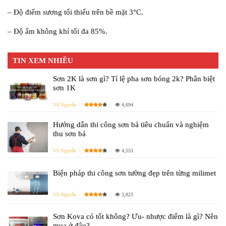
– Độ điểm sương tối thiểu trên bề mặt 3°C.
– Độ ẩm không khí tối đa 85%.
TIN XEM NHIỀU
Sơn 2K là sơn gì? Tỉ lệ pha sơn bóng 2k? Phân biệt
sơn 1K
Vũ Nguyễn
4,694
Hướng dẫn thi công sơn bả tiêu chuẩn và nghiệm
thu sơn bả
Vũ Nguyễn
4,553
Biện pháp thi công sơn tường đẹp trên từng milimet
Vũ Nguyễn
3,823
Sơn Kova có tốt không? Ưu- nhược điểm là gì? Nên
mua ở đâu?