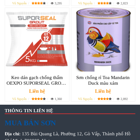
Vũ Nguyễn
3,295
Vũ Nguyễn
2,823
Keo dán gạch chống thấm
Sơn chống rỉ Toa Mandarin
OEXPO SUPORSEAL GROUT
Duck màu xám
GT12
Liên hệ
Liên hệ
Vũ Nguyễn
1,360
Vũ Nguyễn
2,892
THÔNG TIN LIÊN HỆ
MUA BÁN SƠN
Địa chỉ:
135 Bùi Quang Là, Phường 12, Gò Vấp, Thành phố Hồ