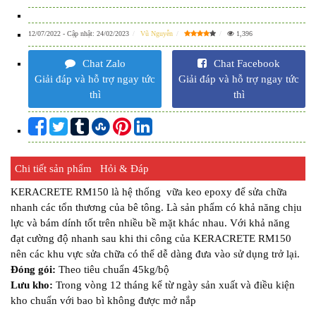
12/07/2022
- Cập nhật:
24/02/2023
Vũ Nguyễn
1,396
Chat Zalo
Chat Facebook
Giải đáp và hỗ trợ ngay tức
Giải đáp và hỗ trợ ngay tức
thì
thì
Chi tiết sản phẩm
Hỏi & Đáp
KERACRETE RM150 là hệ thống vữa keo epoxy để sửa chữa
nhanh các tổn thương của bê tông. Là sản phẩm có khả năng chịu
lực và bám dính tốt trên nhiều bề mặt khác nhau. Với khả năng
đạt cường độ nhanh sau khi thi công của KERACRETE RM150
nên các khu vực sửa chữa có thể dễ dàng đưa vào sử dụng trở lại.
Đóng gói:
Theo tiêu chuẩn 45kg/bộ
Lưu kho:
Trong vòng 12 tháng kể từ ngày sản xuất và điều kiện
kho chuẩn với bao bì không được mở nắp