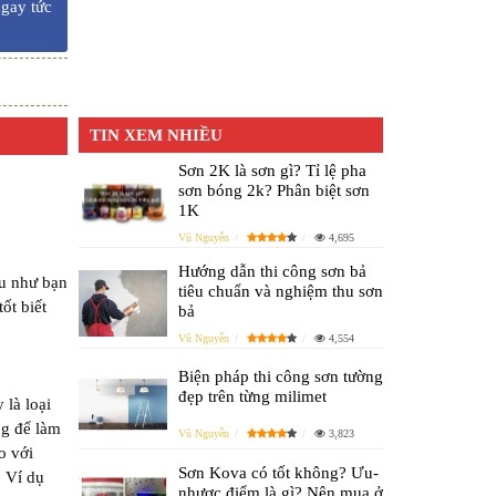
ngay tức
TIN XEM NHIỀU
Sơn 2K là sơn gì? Tỉ lệ pha
sơn bóng 2k? Phân biệt sơn
1K
Vũ Nguyễn
4,695
Hướng dẫn thi công sơn bả
ếu như bạn
tiêu chuẩn và nghiệm thu sơn
ốt biết
bả
Vũ Nguyễn
4,554
Biện pháp thi công sơn tường
đẹp trên từng milimet
 là loại
ng để làm
Vũ Nguyễn
3,823
o với
Sơn Kova có tốt không? Ưu-
. Ví dụ
nhược điểm là gì? Nên mua ở