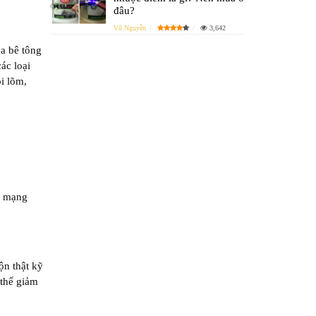
đâu?
Vũ Nguyễn
3,642
ủa bê tông
ác loại
i lõm,
, mạng
ộn thật kỹ
 thể giảm