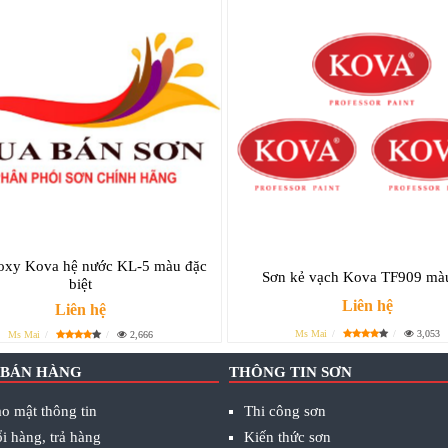
oxy Kova hệ nước KL-5 màu đặc
Sơn kẻ vạch Kova TF909 mà
biệt
Liên hệ
Liên hệ
Ms Mai
3,053
Ms Mai
2,666
 BÁN HÀNG
THÔNG TIN SƠN
o mật thông tin
Thi công sơn
i hàng, trả hàng
Kiến thức sơn