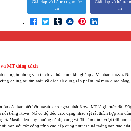
Giải đáp và hỗ trợ ngay tức
Giải đáp và hỗ trợ 
thì
thì
Kova MT đúng cách
nhiều người dùng yêu thích và lựa chọn khi ghé qua Muabanson.vn. N
 cùng chúng tôi tìm hiểu về cách sử dụng sản phẩm, để mua được hàng t
uốn các bạn biết bột mastic dẻo ngoại thất Kova MT là gì trước đã. Đây
ệu nổi tiếng Kova. Nó có độ dẻo cao, dạng nhão sệt rất thích hợp khi dù
g trí. Mastic dẻo này thường có độ cứng và độ bám dính vượt trội hơn s
ù hợp với các công trình cao cấp cũng như các hệ thống sơn đặc biệt