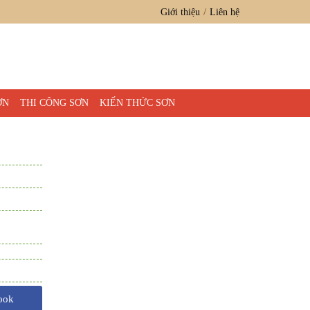
Giới thiệu
Liên hệ
ƠN
THI CÔNG SƠN
KIẾN THỨC SƠN
ook