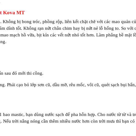
…
thất Kova MT
 Không bị bong tróc, phồng rộp, liên kết chặt chẽ với các mao quản c
ám dính tốt. Không rạn nứt chân chim hay bị nứt nẻ lỗ hổng to. So với c
mao mạch hồ vữa, bịt kín các vết nứt nhỏ tốt hơn. Làm phẳng bề mặt lồ
ông.
T
ẩn sau đó mới thi công.
g. Phải cạo bỏ lớp sơn cũ, dầu mỡ, rêu mốc, vôi cũ, quét sạch bụi bẩn
 bao mastic, bạn dùng nước sạch để pha hỗn hợp. Cho nước từ từ và tr
g. Nếu trời nắng nóng cần thêm nhiều nước hơn còn trời mưa thì bạn có