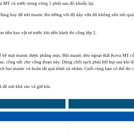
a MT và nước trong vòng 5 phút sau đó khuấy lại.
ùng bay để trét mastic lên tường với độ dày vừa đủ không nên trét quá 
 tiêu hao vật tư trước khi tiến hành thi công lớp 2.
 bề mặt mastic được phẳng mịn. Bột mastic dẻo ngoại thất Kova MT c
an, công sức cho công đoạn này. Dùng chổi sạch phủi hết bụi sau khi đ
h bụi mastic và hoàn tất quá trình xả nhám. Cuối cùng bạn có thể thi 
 để nơi khô ráo và giữ kín.