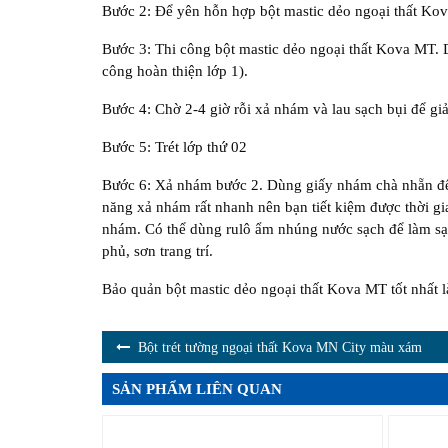
Bước 2: Để yên hỗn hợp bột mastic dẻo ngoại thất Kov
Bước 3: Thi công bột mastic dẻo ngoại thất Kova MT. D
công hoàn thiện lớp 1).
Bước 4: Chờ 2-4 giờ rỗi xả nhám và lau sạch bụi để giảm
Bước 5: Trét lớp thứ 02
Bước 6: Xả nhám bước 2. Dùng giấy nhám chà nhẵn để
năng xả nhám rất nhanh nên bạn tiết kiệm được thời gi
nhám. Có thể dùng rulô ẩm nhúng nước sạch để làm sạc
phủ, sơn trang trí.
Bảo quản bột mastic dẻo ngoại thất Kova MT tốt nhất là
Bột trét tường ngoại thất Kova MN City màu xám
SẢN PHẨM LIÊN QUAN