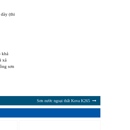
dày (thi
ó khả
ã xả
công sơn
Sơn nước ngoại thất Kova K265