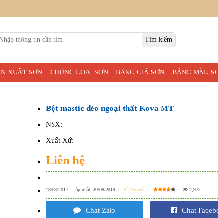
ẢN XUẤT SƠN
CHỦNG LOẠI SƠN
BẢNG GIÁ SƠN
BẢNG MÀU S
Bột mastic dẻo ngoại thất Kova MT
NSX:
Xuất Xứ:
Liên hệ
18/08/2017
- Cập nhật:
20/08/2019
Vũ Nguyễn
2,978
Chat Zalo
Chat Faceb