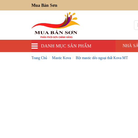
Mua Bán Sơn
DANH MỤC SẢN PHẨM
NHÀ S
Trang Chủ
Mastic Kova
Bột mastic dẻo ngoại thất Kova MT