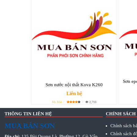
Sơn ep
Sơn nước nội thất Kova K260
Liên hệ
Ms Mai
2,710
THÔNG TIN LIÊN HỆ
CHÍNH SÁCH
MUA BÁN SƠN
Chính sách bả
Chính sách đổ
Địa chỉ:
135 Bùi Quang Là, Phường 12, Gò Vấp,