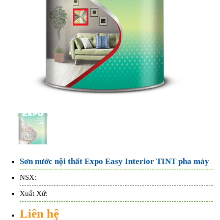
Sơn nước nội thất Expo Easy Interior TINT pha máy
NSX:
Xuất Xứ:
Liên hệ