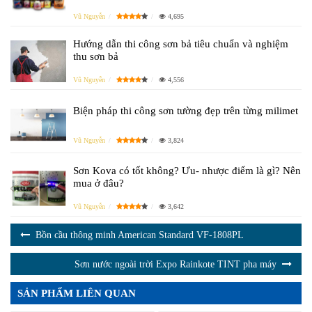
Vũ Nguyễn
4,695
Hướng dẫn thi công sơn bả tiêu chuẩn và nghiệm
thu sơn bả
Vũ Nguyễn
4,556
Biện pháp thi công sơn tường đẹp trên từng milimet
Vũ Nguyễn
3,824
Sơn Kova có tốt không? Ưu- nhược điểm là gì? Nên
mua ở đâu?
Vũ Nguyễn
3,642
Bồn cầu thông minh American Standard VF-1808PL
Sơn nước ngoài trời Expo Rainkote TINT pha máy
SẢN PHẨM LIÊN QUAN