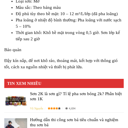
Loại sơn: Mờ
Màu sắc: Theo bảng màu
Độ phủ tùy theo bề mặt: 10 – 12 m²/L/lớp (đã pha loãng)
Pha loãng ở nhiệt độ bình thường: Pha loãng với nước sạch
5 – 10%
Thời gian khô: Khô bề mặt trong vòng 0,5 giờ. Sơn lớp kế
tiếp sau 2 giờ
Bảo quản
Đậy kín nắp, để nơi khô ráo, thoáng mát, kết hợp với thông gió
tốt, cách xa nguồn nhiệt và thiết bị phát lửa.
TIN XEM NHIỀU
Sơn 2K là sơn gì? Tỉ lệ pha sơn bóng 2k? Phân biệt
sơn 1K
Vũ Nguyễn
4,694
Hướng dẫn thi công sơn bả tiêu chuẩn và nghiệm
thu sơn bả