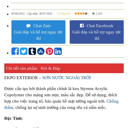
09/06/2022
- Cập nhật:
30/07/2025
Vũ Nguyễn
1,355
Chat Zalo
Chat Facebook
Giải đáp và hỗ trợ ngay tức
Giải đáp và hỗ trợ ngay tức
thì
thì
Chi tiết sản phẩm
Hỏi & Đáp
EKPO EXTERIOR –
SƠN NƯỚC NGOÀI TRỜI
Được cấu tạo bởi thành phần chính là keo Styrene Acrylic
Copolymer cho màng sơn mịn, màu sắc đẹp. Dễ sử dụng, thích
hợp cho việc trang trí, bảo quản bề mặt tường ngoài trời.
Chống
thấm
, chống lại sự sinh trưởng của rong rêu và nấm mốc.
Đặc Tính: