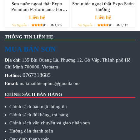
Sơn nước ngoại thất Expo
Sơn nước ngoại thất Expo Satin
Premium Performance For
thường
Exterior bóng nhẹ
Liên hệ
Liên hệ
Vũ Nguyễn
1,355
Vũ Nguyễn
3,112
THÔNG TIN LIÊN HỆ
MUA BÁN SƠN
Địa chỉ:
135 Bùi Quang Là, Phường 12, Gò Vấp, Thành phố Hồ
Chí Minh 700000, Vietnam
0767318685
Hotline:
Email:
mai.maithienphuc@gmail.com
CHÍNH SÁCH BÁN HÀNG
Chính sách bảo mật thông tin
Chính sách đổi hàng, trả hàng
Chính sách vận chuyển và giao nhận sơn
Hướng dẫn thanh toán
Quy định thanh toán