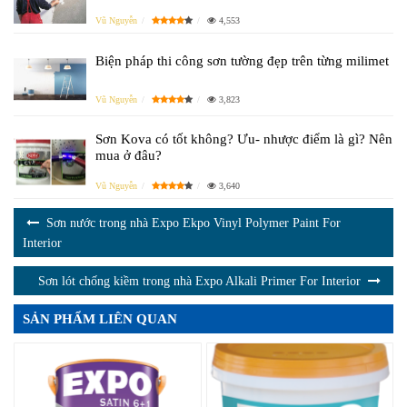
Vũ Nguyễn
4,553
Biện pháp thi công sơn tường đẹp trên từng milimet
Vũ Nguyễn
3,823
Sơn Kova có tốt không? Ưu- nhược điểm là gì? Nên
mua ở đâu?
Vũ Nguyễn
3,640
Sơn nước trong nhà Expo Ekpo Vinyl Polymer Paint For
Interior
Sơn lót chống kiềm trong nhà Expo Alkali Primer For Interior
SẢN PHẨM LIÊN QUAN