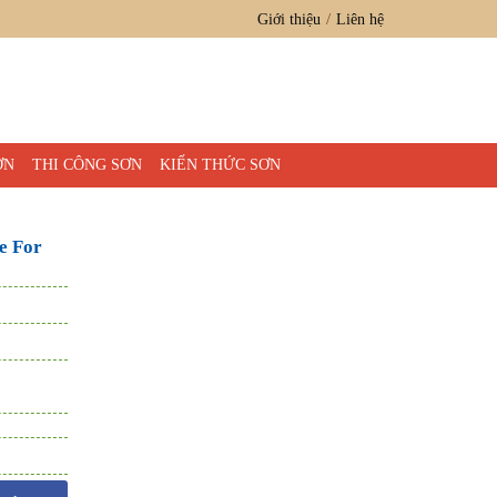
Giới thiệu
Liên hệ
ƠN
THI CÔNG SƠN
KIẾN THỨC SƠN
e For