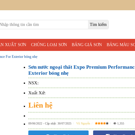
ẢN XUẤT SƠN
CHỦNG LOẠI SƠN
BẢNG GIÁ SƠN
BẢNG MÀU S
nce For Exterior bóng nhẹ
Sơn nước ngoại thất Expo Premium Performanc
Exterior bóng nhẹ
NSX:
Xuất Xứ:
Liên hệ
09/06/2022
- Cập nhật:
30/07/2025
Vũ Nguyễn
1,355