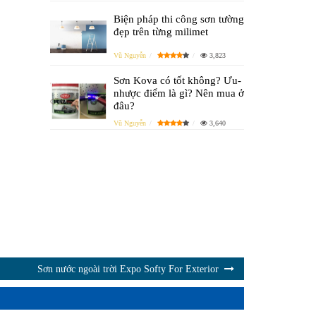
Biện pháp thi công sơn tường
đẹp trên từng milimet
Vũ Nguyễn
3,823
Sơn Kova có tốt không? Ưu-
nhược điểm là gì? Nên mua ở
đâu?
Vũ Nguyễn
3,640
Sơn nước ngoài trời Expo Softy For Exterior