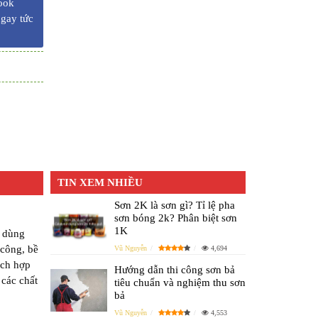
ook
ngay tức
TIN XEM NHIỀU
Sơn 2K là sơn gì? Tỉ lệ pha
sơn bóng 2k? Phân biệt sơn
1K
 dùng
 công, bề
Vũ Nguyễn
4,694
ích hợp
Hướng dẫn thi công sơn bả
 các chất
tiêu chuẩn và nghiệm thu sơn
bả
Vũ Nguyễn
4,553