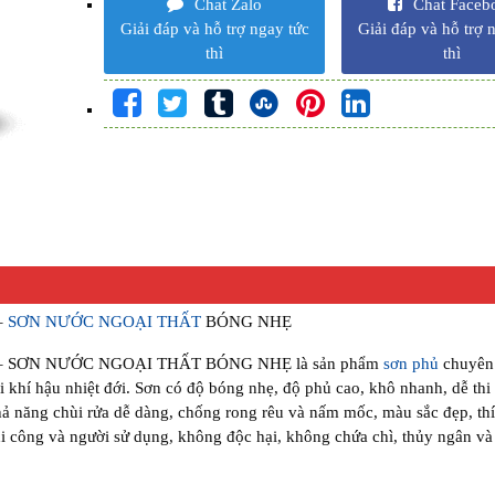
Chat Zalo
Chat Faceb
Giải đáp và hỗ trợ ngay tức
Giải đáp và hỗ trợ 
thì
thì
–
SƠN NƯỚC NGOẠI THẤT
BÓNG NHẸ
 SƠN NƯỚC NGOẠI THẤT BÓNG NHẸ là sản phẩm
sơn phủ
chuyên
ới khí hậu nhiệt đới. Sơn có độ bóng nhẹ, độ phủ cao, khô nhanh, dễ thi
ả năng chùi rửa dễ dàng, chống rong rêu và nấm mốc, màu sắc đẹp, th
hi công và người sử dụng, không độc hại, không chứa chì, thủy ngân và