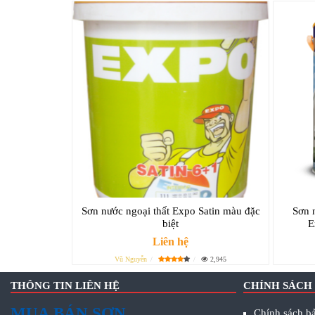
Sơn nước ngoại thất Expo Satin màu đặc
Sơn 
biệt
E
Liên hệ
Vũ Nguyễn
2,945
THÔNG TIN LIÊN HỆ
CHÍNH SÁCH
MUA BÁN SƠN
Chính sách bả