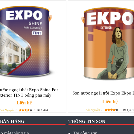
nước ngoại thất Expo Shine For
Sơn nước ngoài trời Expo Ekpo E
xterior TINT bóng pha máy
Liên hệ
Liên hệ
Vũ Nguyễn
1,354
Vũ Nguyễn
1,424
 BÁN HÀNG
THÔNG TIN SƠN
o mật thông tin
Thi công sơn