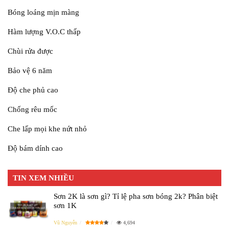
Bóng loáng mịn màng
Hàm lượng V.O.C thấp
Chùi rửa được
Bảo vệ 6 năm
Độ che phủ cao
Chống rêu mốc
Che lấp mọi khe nứt nhỏ
Độ bám dính cao
TIN XEM NHIỀU
Sơn 2K là sơn gì? Tỉ lệ pha sơn bóng 2k? Phân biệt
sơn 1K
Vũ Nguyễn
4,694