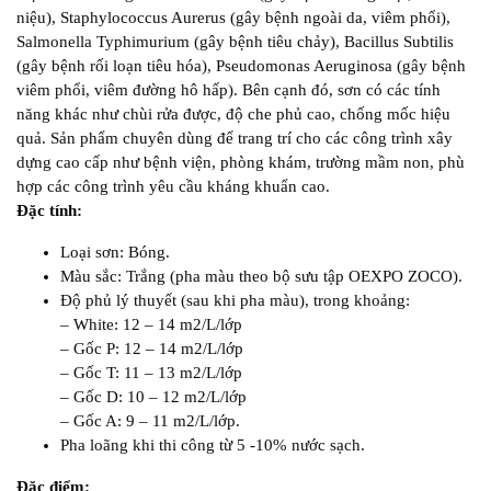
niệu), Staphylococcus Aurerus (gây bệnh ngoài da, viêm phổi),
Salmonella Typhimurium (gây bệnh tiêu chảy), Bacillus Subtilis
(gây bệnh rối loạn tiêu hóa), Pseudomonas Aeruginosa (gây bệnh
viêm phổi, viêm đường hô hấp). Bên cạnh đó, sơn có các tính
năng khác như chùi rửa được, độ che phủ cao, chống mốc hiệu
quả. Sản phẩm chuyên dùng để trang trí cho các công trình xây
dựng cao cấp như bệnh viện, phòng khám, trường mầm non, phù
hợp các công trình yêu cầu kháng khuẩn cao.
Đặc tính:
Loại sơn: Bóng.
Màu sắc: Trắng (pha màu theo bộ sưu tập OEXPO ZOCO).
Độ phủ lý thuyết (sau khi pha màu), trong khoảng:
– White: 12 – 14 m2/L/lớp
– Gốc P: 12 – 14 m2/L/lớp
– Gốc T: 11 – 13 m2/L/lớp
– Gốc D: 10 – 12 m2/L/lớp
– Gốc A: 9 – 11 m2/L/lớp.
Pha loãng khi thi công từ 5 -10% nước sạch.
Đặc điểm: