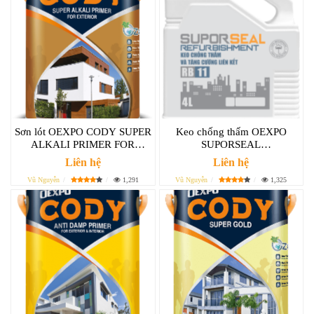
Sơn lót OEXPO CODY SUPER
Keo chống thấm OEXPO
ALKALI PRIMER FOR
SUPORSEAL
EXTERIOR
REFURBISHMENT RB11 tăng
Liên hệ
Liên hệ
cường liên kết
Vũ Nguyễn
1,291
Vũ Nguyễn
1,325