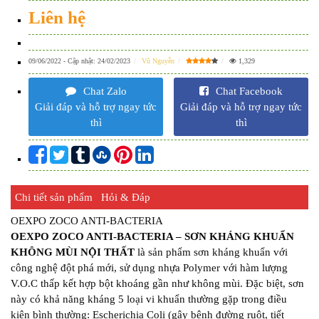
Liên hệ
09/06/2022
- Cập nhật:
24/02/2023
Vũ Nguyễn
1,329
Chat Zalo
Chat Facebook
Giải đáp và hỗ trợ ngay tức
Giải đáp và hỗ trợ ngay tức
thì
thì
Chi tiết sản phẩm
Hỏi & Đáp
OEXPO ZOCO ANTI-BACTERIA
OEXPO ZOCO ANTI-BACTERIA – SƠN KHÁNG KHUẨN
KHÔNG MÙI NỘI THẤT
là sản phẩm sơn kháng khuẩn với
công nghệ đột phá mới, sử dụng nhựa Polymer với hàm lượng
V.O.C thấp kết hợp bột khoáng gần như không mùi. Đặc biệt, sơn
này có khả năng kháng 5 loại vi khuẩn thường gặp trong điều
kiện bình thường: Escherichia Coli (gây bệnh đường ruột, tiết