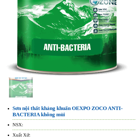
Sơn nội thất kháng khuẩn OEXPO ZOCO ANTI-
BACTERIA không mùi
NSX:
Xuất Xứ: