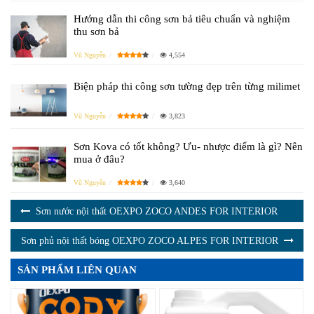
Hướng dẫn thi công sơn bả tiêu chuẩn và nghiệm
thu sơn bả
Vũ Nguyễn
4,554
Biện pháp thi công sơn tường đẹp trên từng milimet
Vũ Nguyễn
3,823
Sơn Kova có tốt không? Ưu- nhược điểm là gì? Nên
mua ở đâu?
Vũ Nguyễn
3,640
Sơn nước nội thất OEXPO ZOCO ANDES FOR INTERIOR
Sơn phủ nội thất bóng OEXPO ZOCO ALPES FOR INTERIOR
SẢN PHẨM LIÊN QUAN