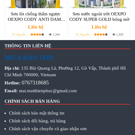
Sơn lót chống thấm ngược
Sơn nước ngoài trời OEXPO
OEXPO CODY ANTI DAMP
CODY SUPER GOLD bóng mờ
PRIMER FOR EXTERIOR &
Liên hệ
Liên hệ
INTERIOR – SƠN LÓT
Vũ Nguyễn
1,344
Vũ Nguyễn
1,429
CHỐNG THẤM NGƯỢC ĐẶC
BIỆT
THÔNG TIN LIÊN HỆ
MUA BÁN SƠN
Địa chỉ:
135 Bùi Quang Là, Phường 12, Gò Vấp, Thành phố Hồ
Chí Minh 700000, Vietnam
0767318685
Hotline:
Email:
mai.maithienphuc@gmail.com
CHÍNH SÁCH BÁN HÀNG
Chính sách bảo mật thông tin
Chính sách đổi hàng, trả hàng
Chính sách vận chuyển và giao nhận sơn