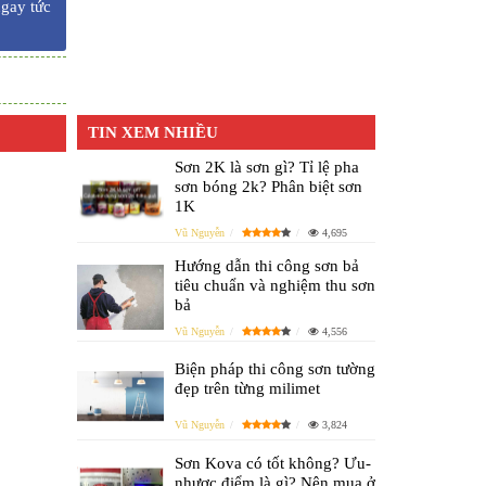
ngay tức
TIN XEM NHIỀU
Sơn 2K là sơn gì? Tỉ lệ pha
sơn bóng 2k? Phân biệt sơn
1K
Vũ Nguyễn
4,695
Hướng dẫn thi công sơn bả
tiêu chuẩn và nghiệm thu sơn
bả
Vũ Nguyễn
4,556
Biện pháp thi công sơn tường
đẹp trên từng milimet
Vũ Nguyễn
3,824
Sơn Kova có tốt không? Ưu-
nhược điểm là gì? Nên mua ở