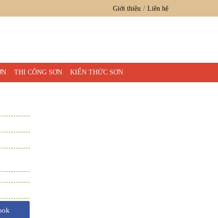
Giới thiệu
Liên hệ
ƠN
THI CÔNG SƠN
KIẾN THỨC SƠN
ook