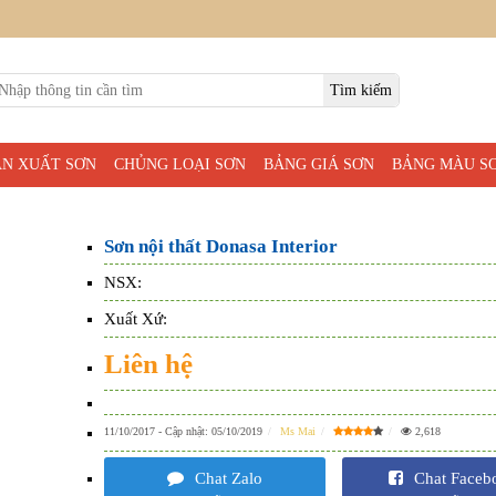
ẢN XUẤT SƠN
CHỦNG LOẠI SƠN
BẢNG GIÁ SƠN
BẢNG MÀU S
Sơn nội thất Donasa Interior
NSX:
Xuất Xứ:
Liên hệ
11/10/2017
- Cập nhật:
05/10/2019
Ms Mai
2,618
Chat Zalo
Chat Faceb