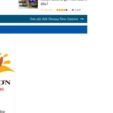
đâu?
Vũ Nguyễn
3,642
Sơn nội thất Donasa New Interior
 Inp