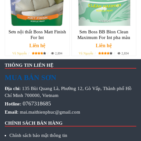
Sơn nội thất Boss Matt Finish
Sơn Boss BB Blon Clean
For Int
Maximum For Int pha màu
Liên hệ
Liên hệ
Vũ Nguyễn
2,894
Vũ Nguyễn
2,834
THÔNG TIN LIÊN HỆ
MUA BÁN SƠN
Địa chỉ:
135 Bùi Quang Là, Phường 12, Gò Vấp, Thành phố Hồ
Chí Minh 700000, Vietnam
0767318685
Hotline:
Email:
mai.maithienphuc@gmail.com
CHÍNH SÁCH BÁN HÀNG
Chính sách bảo mật thông tin