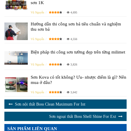
sơn 1K
Vũ Nguyễn
4,695
Hướng dẫn thi công sơn bả tiêu chuẩn và nghiệm
thu sơn bả
Vũ Nguyễn
4,556
Biện pháp thi công sơn tường đẹp trên từng milimet
Vũ Nguyễn
3,826
Sơn Kova có tốt không? Ưu- nhược điểm là gì? Nên
mua ở đâu?
Vũ Nguyễn
3,642
Sơn nội thất Boss Clean Maximum For Int
Sơn ngoại thất Boss Shell Shine For Ext
SẢN PHẨM LIÊN QUAN