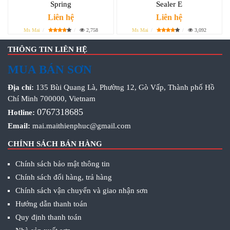
Spring
Sealer E
Liên hệ
Liên hệ
Ms Mai
2,758
Ms Mai
3,092
THÔNG TIN LIÊN HỆ
MUA BÁN SƠN
Địa chỉ:
135 Bùi Quang Là, Phường 12, Gò Vấp, Thành phố Hồ
Chí Minh 700000, Vietnam
0767318685
Hotline:
Email:
mai.maithienphuc@gmail.com
CHÍNH SÁCH BÁN HÀNG
Chính sách bảo mật thông tin
Chính sách đổi hàng, trả hàng
Chính sách vận chuyển và giao nhận sơn
Hướng dẫn thanh toán
Quy định thanh toán