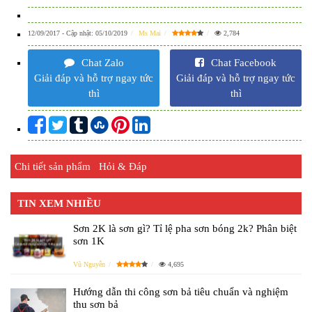
12/09/2017
- Cập nhật:
05/10/2019
Ms Mai
2,784
Chat Zalo
Chat Facebook
Giải đáp và hỗ trợ ngay tức
Giải đáp và hỗ trợ ngay tức
thì
thì
Chi tiết sản phẩm
Hỏi & Đáp
TIN XEM NHIỀU
Sơn 2K là sơn gì? Tỉ lệ pha sơn bóng 2k? Phân biệt
sơn 1K
Vũ Nguyễn
4,695
Hướng dẫn thi công sơn bả tiêu chuẩn và nghiệm
thu sơn bả