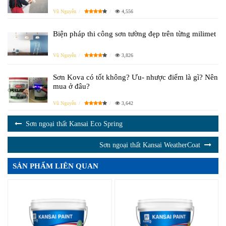
Vũ Nguyễn
4,556
Biện pháp thi công sơn tường đẹp trên từng milimet
Vũ Nguyễn
3,826
Sơn Kova có tốt không? Ưu- nhược điểm là gì? Nên
mua ở đâu?
Vũ Nguyễn
3,642
Sơn ngoại thất Kansai Eco Spring
Sơn ngoại thất Kansai WeatherCoat
SẢN PHẨM LIÊN QUAN