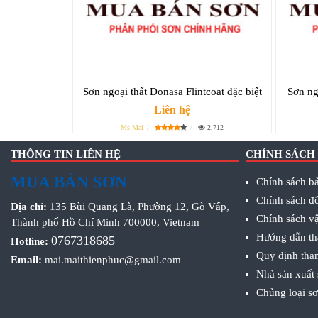
Sơn ngoại thất Donasa Flintcoat đặc biệt
Sơn ng
Liên hệ
Ms Mai
2,712
THÔNG TIN LIÊN HỆ
CHÍNH SÁCH
MUA BÁN SƠN
Chính sách bả
Chính sách đổ
Địa chỉ:
135 Bùi Quang Là, Phường 12, Gò Vấp,
Chính sách v
Thành phố Hồ Chí Minh 700000, Vietnam
Hướng dẫn th
0767318685
Hotline:
Quy định tha
Email:
mai.maithienphuc@gmail.com
Nhà sản xuất
Chủng loại s