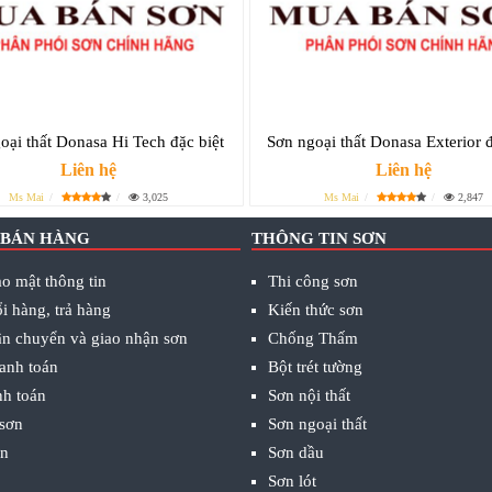
oại thất Donasa Hi Tech đặc biệt
Sơn ngoại thất Donasa Exterior đ
Liên hệ
Liên hệ
Ms Mai
3,025
Ms Mai
2,847
 BÁN HÀNG
THÔNG TIN SƠN
o mật thông tin
Thi công sơn
i hàng, trả hàng
Kiến thức sơn
ận chuyển và giao nhận sơn
Chống Thấm
anh toán
Bột trét tường
nh toán
Sơn nội thất
 sơn
Sơn ngoại thất
ơn
Sơn dầu
Sơn lót