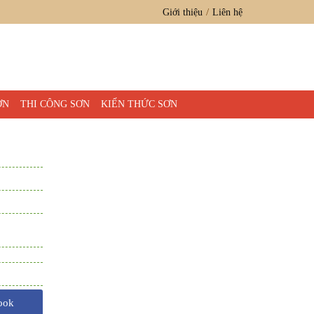
Giới thiệu
Liên hệ
ƠN
THI CÔNG SƠN
KIẾN THỨC SƠN
ook