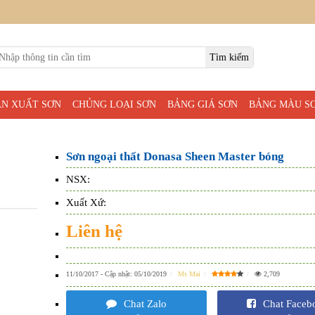
ẢN XUẤT SƠN
CHỦNG LOẠI SƠN
BẢNG GIÁ SƠN
BẢNG MÀU S
Sơn ngoại thất Donasa Sheen Master bóng
NSX:
Xuất Xứ:
Liên hệ
11/10/2017
- Cập nhật:
05/10/2019
Ms Mai
2,709
Chat Zalo
Chat Faceb