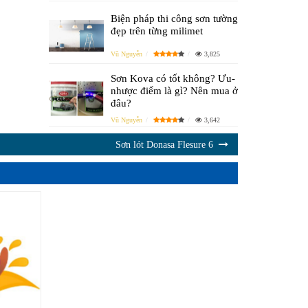
Biện pháp thi công sơn tường
đẹp trên từng milimet
Vũ Nguyễn
3,825
Sơn Kova có tốt không? Ưu-
nhược điểm là gì? Nên mua ở
đâu?
Vũ Nguyễn
3,642
Sơn lót Donasa Flesure 6