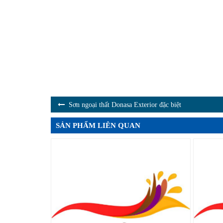
Sơn ngoại thất Donasa Exterior đặc biệt
SẢN PHẨM LIÊN QUAN