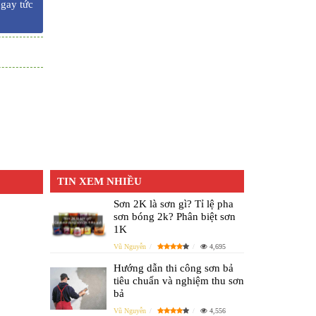
ngay tức
TIN XEM NHIỀU
Sơn 2K là sơn gì? Tỉ lệ pha
sơn bóng 2k? Phân biệt sơn
1K
Vũ Nguyễn
4,695
Hướng dẫn thi công sơn bả
tiêu chuẩn và nghiệm thu sơn
bả
Vũ Nguyễn
4,556