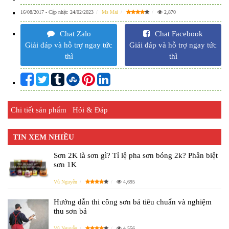
16/08/2017
- Cập nhật:
24/02/2023
Ms Mai
2,870
Chat Zalo
Chat Facebook
Giải đáp và hỗ trợ ngay tức
Giải đáp và hỗ trợ ngay tức
thì
thì
Chi tiết sản phẩm
Hỏi & Đáp
TIN XEM NHIỀU
Sơn 2K là sơn gì? Tỉ lệ pha sơn bóng 2k? Phân biệt
sơn 1K
Vũ Nguyễn
4,695
Hướng dẫn thi công sơn bả tiêu chuẩn và nghiệm
thu sơn bả
Vũ Nguyễn
4,556