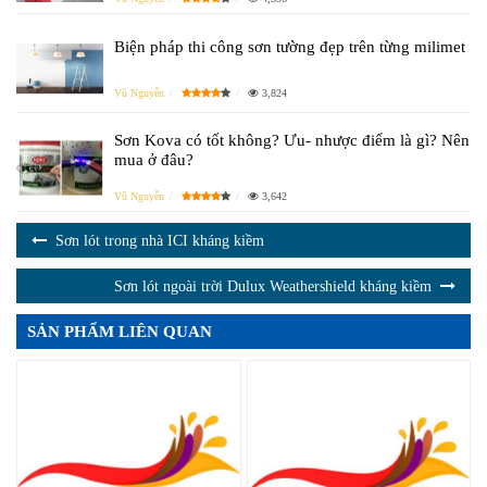
Biện pháp thi công sơn tường đẹp trên từng milimet
Vũ Nguyễn
3,824
Sơn Kova có tốt không? Ưu- nhược điểm là gì? Nên
mua ở đâu?
Vũ Nguyễn
3,642
Sơn lót trong nhà ICI kháng kiềm
Sơn lót ngoài trời Dulux Weathershield kháng kiềm
SẢN PHẨM LIÊN QUAN