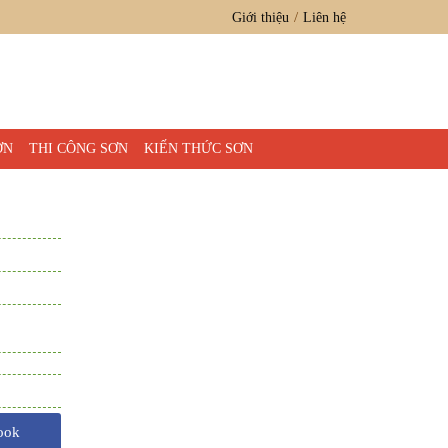
Giới thiệu
Liên hệ
ƠN
THI CÔNG SƠN
KIẾN THỨC SƠN
ook