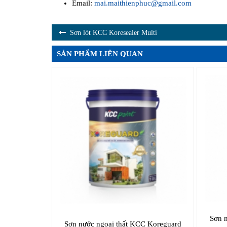
Email:
mai.maithienphuc@gmail.com
Sơn lót KCC Koresealer Multi
SẢN PHẨM LIÊN QUAN
Sơn 
Sơn nước ngoại thất KCC Koreguard