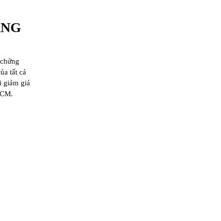
ÀNG
 chứng
ủa tất cả
i giảm giá
HCM.