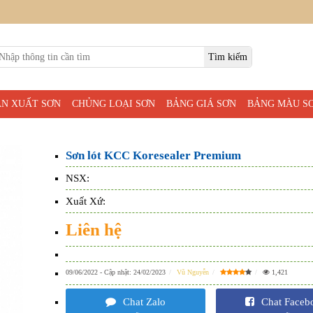
ẢN XUẤT SƠN
CHỦNG LOẠI SƠN
BẢNG GIÁ SƠN
BẢNG MÀU S
Sơn lót KCC Koresealer Premium
NSX:
Xuất Xứ:
Liên hệ
09/06/2022
- Cập nhật:
24/02/2023
Vũ Nguyễn
1,421
Chat Zalo
Chat Faceb