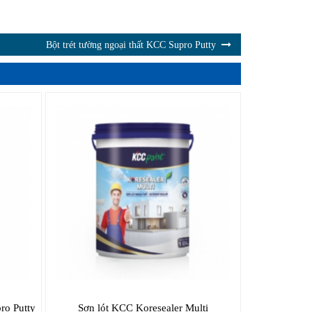
Bột trét tường ngoại thất KCC Supro Putty
ro Putty
Sơn lót KCC Koresealer Multi