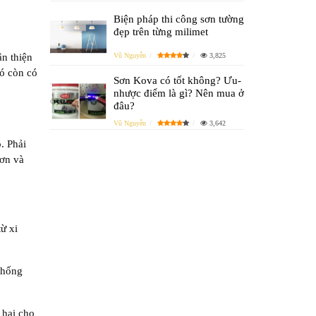
Biện pháp thi công sơn tường
đẹp trên từng milimet
ân thiện
Vũ Nguyễn
3,825
nó còn có
Sơn Kova có tốt không? Ưu-
nhược điểm là gì? Nên mua ở
đâu?
Vũ Nguyễn
3,642
. Phải
hơn và
ừ xi
chống
 hại cho