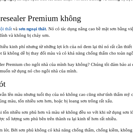
oresealer Premium không
ội thất
và
sơn ngoại thất
. Nó có tác dụng nâng cao bề mặt sơn bằng việ
dính và không bị chảy sơn.
nhiều kinh phí nhưng từ những lợi ích của nó đem lại thì nó rất cần thiế
lót là không dễ bị thay đổi màu và có khả năng chống thấm cho toàn ngô
aler Premium cho ngôi nhà của mình hay không? Chúng tôi đảm bảo ai 
g muốn sử dụng nó cho ngôi nhà của mình.
ót
 vẫn lên màu nhưng tuổi thọ của nó không cao cũng như tính thẩm mỹ 
ng màu, tốn nhiều sơn hơn, hoặc bị loang sơn trông rất xấu.
i tốn nhiều sơn phủ hơn và màu sẽ không đều so với khi sử dụng sơn ló
c số lượng sơn phủ bên trên thành ra lại kinh tế hơn rất nhiều.
n lót. Bởi sơn phủ không có khả năng chống thấm, chống kiềm, không