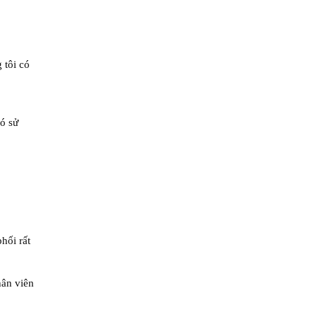
 tôi có
hó sử
hối rất
hân viên