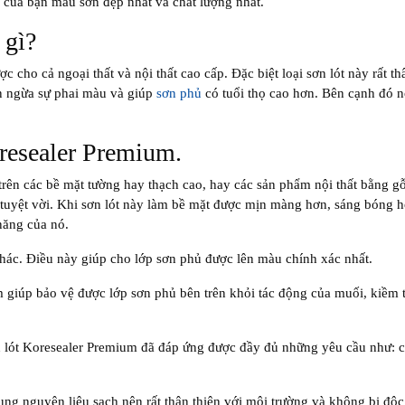
của bạn màu sơn đẹp nhất và chất lượng nhất.
 gì?
c cho cả ngoại thất và nội thất cao cấp. Đặc biệt loại sơn lót này rất th
n ngừa sự phai màu và giúp
sơn phủ
có tuổi thọ cao hơn. Bên cạnh đó 
oresealer Premium.
rên các bề mặt tường hay thạch cao, hay các sản phẩm nội thất bằng gỗ
 tuyệt vời. Khi sơn lót này làm bề mặt được mịn màng hơn, sáng bóng 
năng của nó.
khác. Điều này giúp cho lớp sơn phủ được lên màu chính xác nhất.
 giúp bảo vệ được lớp sơn phủ bên trên khỏi tác động của muối, kiềm t
sơn lót Koresealer Premium đã đáp ứng được đầy đủ những yêu cầu như: 
ụng nguyên liệu sạch nên rất thân thiện với môi trường và không bị độc