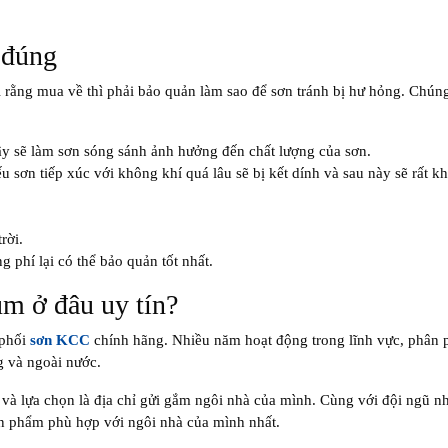
 đúng
i rằng mua về thì phải bảo quản làm sao để sơn tránh bị hư hỏng. Chúng
ậy sẽ làm sơn sóng sánh ảnh hưởng đến chất lượng của sơn.
sơn tiếp xúc với không khí quá lâu sẽ bị kết dính và sau này sẽ rất k
rời.
 phí lại có thể bảo quản tốt nhất.
m ở đâu uy tín?
 phối
sơn KCC
chính hãng. Nhiều năm hoạt động trong lĩnh vực, phân p
g và ngoài nước.
 và lựa chọn là địa chỉ gửi gắm ngôi nhà của mình. Cùng với đội ngũ n
n phẩm phù hợp với ngôi nhà của mình nhất.