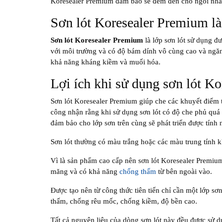
Koresealer Premium đảm bảo sẽ đem đến cho ngôi nhà 
Sơn lót Koresealer Premium là
Sơn lót Koresealer Premium
là lớp sơn lót sử dụng đượ
với môi trường và có độ bám dính vô cùng cao và ngă
khả năng kháng kiềm và muối hóa.
Lợi ích khi sử dụng sơn lót K
Sơn lót Koresealer Premium giúp che các khuyết điểm t
công nhận rằng khi sử dụng sơn lót có độ che phủ quá
đảm bảo cho lớp sơn trên cùng sẽ phát triển được tính 
Sơn lót thường có màu trắng hoặc các màu trung tính 
Vì là sản phẩm cao cấp nên sơn lót Koresealer Premium
măng và có khả năng
chống thấm
từ bên ngoài vào.
Được tạo nên từ công thức tiên tiến chỉ cần một lớp 
thấm, chống rêu mốc, chống kiềm, độ bền cao.
Tất cả nguyên liệu của dòng sơn lót này đều được sử d