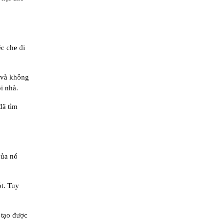
c che đi
t và không
i nhà.
đã tìm
của nó
t. Tuy
 tạo được