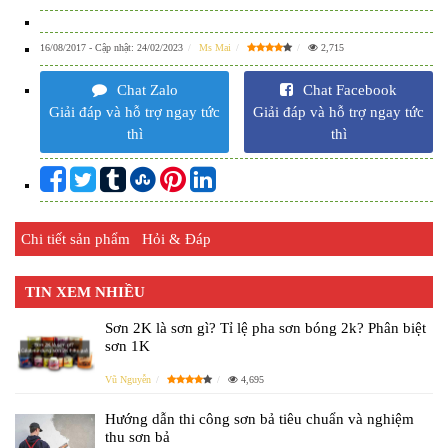
16/08/2017
- Cập nhật:
24/02/2023
Ms Mai
2,715
Chat Zalo
Chat Facebook
Giải đáp và hỗ trợ ngay tức
Giải đáp và hỗ trợ ngay tức
thì
thì
Chi tiết sản phẩm
Hỏi & Đáp
TIN XEM NHIỀU
Sơn 2K là sơn gì? Tỉ lệ pha sơn bóng 2k? Phân biệt
sơn 1K
Vũ Nguyễn
4,695
Hướng dẫn thi công sơn bả tiêu chuẩn và nghiệm
thu sơn bả