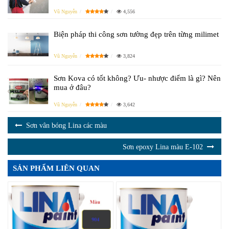
Vũ Nguyễn
4,556
Biện pháp thi công sơn tường đẹp trên từng milimet
Vũ Nguyễn
3,824
Sơn Kova có tốt không? Ưu- nhược điểm là gì? Nên
mua ở đâu?
Vũ Nguyễn
3,642
Sơn vân bóng Lina các màu
Sơn epoxy Lina màu E-102
SẢN PHẨM LIÊN QUAN