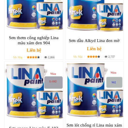
Sơn thơm công nghiệp Lina
Sơn dầu Alkyd Lina đen mờ
màu xám đen 904
Liên hệ
Liên hệ
Ms Mai
2,737
Ms Mai
2,866
Sơn lót chống rỉ Lina màu xám