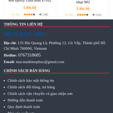
Sơn epoxy Lina màu E-102
nhạt 902
Liên hệ
Liên hệ
Ms Mai
2,885
Ms Mai
2,925
THÔNG TIN LIÊN HỆ
MUA BÁN SƠN
Địa chỉ:
135 Bùi Quang Là, Phường 12, Gò Vấp, Thành phố Hồ
Chí Minh 700000, Vietnam
0767318685
Hotline:
Email:
mai.maithienphuc@gmail.com
CHÍNH SÁCH BÁN HÀNG
Chính sách bảo mật thông tin
Chính sách đổi hàng, trả hàng
Chính sách vận chuyển và giao nhận sơn
Hướng dẫn thanh toán
Quy định thanh toán