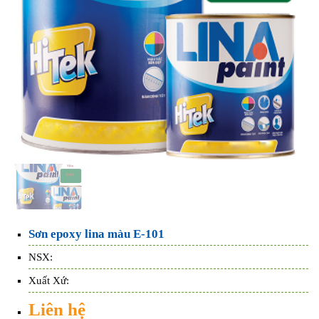
Sơn epoxy lina màu E-101
NSX:
Xuất Xứ:
Liên hệ