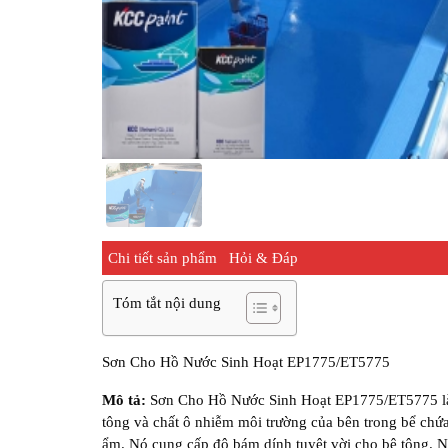
Chi tiết sản phẩm
Hỏi & Đáp
Tóm tắt nội dung
Sơn Cho Hồ Nước Sinh Hoạt EP1775/ET5775
Mô tả:
Sơn Cho Hồ Nước Sinh Hoạt EP1775/ET5775 là l
tông và chất ô nhiễm môi trường của bên trong bể chứa 
ẩm. Nó cung cấp độ bám dính tuyệt vời cho bê tông. N