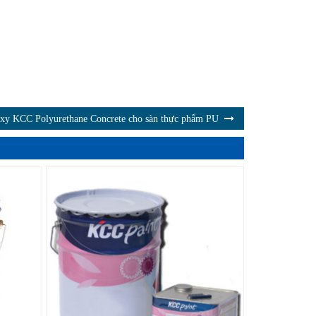
xy KCC Polyurethane Concrete cho sàn thực phẩm PU