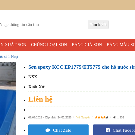
ẢN XUẤT SƠN
CHỦNG LOẠI SƠN
BẢNG GIÁ SƠN
BẢNG MÀU S
c sinh Hoạt
Sơn epoxy KCC EP1775/ET5775 cho hồ nước si
NSX:
Xuất Xứ:
Liên hệ
09/06/2022
- Cập nhật:
24/02/2023
Vũ Nguyễn
1,332
Chat Zalo
Chat Faceb