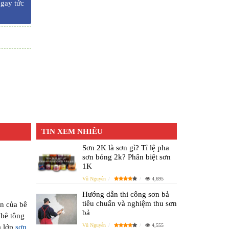
ngay tức
TIN XEM NHIỀU
Sơn 2K là sơn gì? Tỉ lệ pha
sơn bóng 2k? Phân biệt sơn
1K
Vũ Nguyễn
4,695
Hướng dẫn thi công sơn bả
tiêu chuẩn và nghiệm thu sơn
n của bê
bả
 bê tông
Vũ Nguyễn
4,555
 lớp
sơn