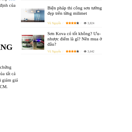
định của
Biện pháp thi công sơn tường
đẹp trên từng milimet
Vũ Nguyễn
3,824
Sơn Kova có tốt không? Ưu-
nhược điểm là gì? Nên mua ở
đâu?
ÀNG
Vũ Nguyễn
3,642
 chứng
ủa tất cả
i giảm giá
HCM.