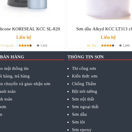
ilicone KORESEAL KCC SL-820
Sơn dầu Alkyd KCC LT313 c
Liên hệ
Liên hệ
Vũ Nguyễn
1,410
Ms Mai
2,846
 BÁN HÀNG
THÔNG TIN SƠN
o mật thông tin
Thi công sơn
i hàng, trả hàng
Kiến thức sơn
ận chuyển và giao nhận sơn
Chống Thấm
anh toán
Bột trét tường
nh toán
Sơn nội thất
 sơn
Sơn ngoại thất
ơn
Sơn dầu
Sơn lót
Sơn epoxy