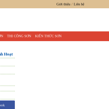
Giới thiệu
Liên hệ
ƠN
THI CÔNG SƠN
KIẾN THỨC SƠN
nh Hoạt
ook