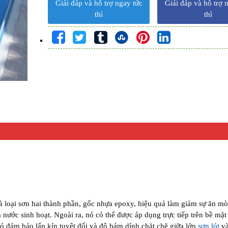
Giải đáp và hỗ trợ ngay tức
Giải đáp và hỗ trợ 
thì
thì
oại sơn hai thành phần, gốc nhựa epoxy, hiệu quả làm giảm sự ăn mò
nước sinh hoạt. Ngoài ra, nó có thể được áp dụng trực tiếp trên bề mặt
ó đảm bảo lấp kín tuyệt đối và độ bám dính chặt chẽ giữa lớp
sơn lót
và