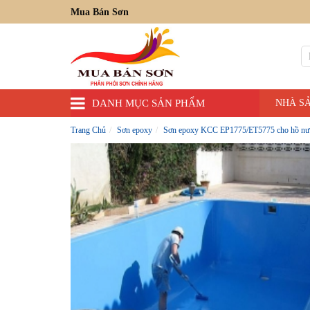
Mua Bán Sơn
DANH MỤC SẢN PHẨM
NHÀ S
Trang Chủ
Sơn epoxy
Sơn epoxy KCC EP1775/ET5775 cho hồ nướ