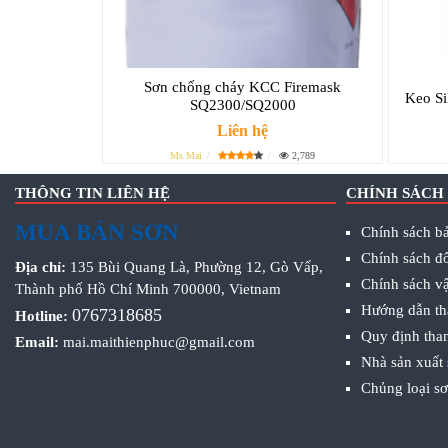
Sơn chống cháy KCC Firemask
Keo S
SQ2300/SQ2000
Liên hệ
Ms Mai
2,789
THÔNG TIN LIÊN HỆ
CHÍNH SÁCH
MUA BÁN SƠN
Chính sách bả
Chính sách đổ
Địa chỉ:
135 Bùi Quang Là, Phường 12, Gò Vấp,
Chính sách v
Thành phố Hồ Chí Minh 700000, Vietnam
Hướng dẫn th
0767318685
Hotline:
Quy định tha
Email:
mai.maithienphuc@gmail.com
Nhà sản xuất
Chủng loại s