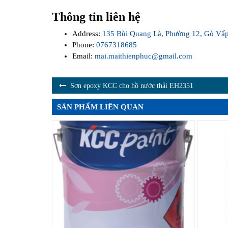
Thông tin liên hệ
Address:
135 Bùi Quang Là, Phường 12, Gò Vấ
Phone:
0767318685
Email:
mai.maithienphuc@gmail.com
Sơn epoxy KCC cho hồ nước thải EH2351
SẢN PHẨM LIÊN QUAN