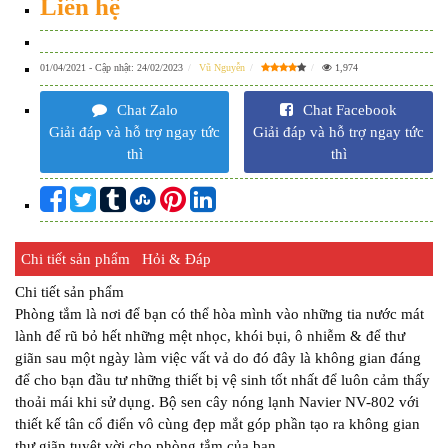
Liên hệ
01/04/2021
- Cập nhật:
24/02/2023
Vũ Nguyễn
1,974
Chat Zalo
Chat Facebook
Giải đáp và hỗ trợ ngay tức
Giải đáp và hỗ trợ ngay tức
thì
thì
Chi tiết sản phẩm
Hỏi & Đáp
Chi tiết sản phẩm
Phòng tắm là nơi để bạn có thể hòa mình vào những tia nước mát
lành để rũ bỏ hết những mệt nhọc, khói bụi, ô nhiễm & để thư
giãn sau một ngày làm việc vất vả do đó đây là không gian đáng
để cho bạn đầu tư những thiết bị vệ sinh tốt nhất để luôn cảm thấy
thoải mái khi sử dụng. Bộ sen cây nóng lạnh Navier NV-802 với
thiết kế tân cổ điển vô cùng đẹp mắt góp phần tạo ra không gian
thư giãn tuyệt vời cho phòng tắm của bạn.