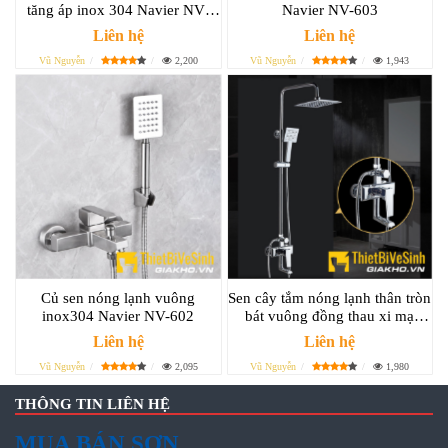
tăng áp inox 304 Navier NV-
Navier NV-603
805TA
Liên hệ
Liên hệ
Vũ Nguyễn
2,200
Vũ Nguyễn
1,943
Củ sen nóng lạnh vuông
Sen cây tắm nóng lạnh thân tròn
inox304 Navier NV-602
bát vuông đồng thau xi mạ
crome Navier NV-807
Liên hệ
Liên hệ
Vũ Nguyễn
2,095
Vũ Nguyễn
1,980
THÔNG TIN LIÊN HỆ
MUA BÁN SƠN