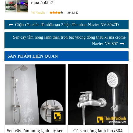
mua ở đâu?
Vũ Nguyễn
3,642
Chậu rửa chén đá nhân tạo 2 hộc đều nhau Navier NV-8047D
Sen cây tắm nóng lạnh thân tròn bát vuông đồng thau xi mạ crome
Navier NV-807
SẢN PHẨM LIÊN QUAN
Sen cây tắm nóng lạnh tay sen
Củ sen nóng lạnh inox304