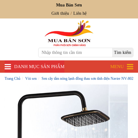
Mua Bán Sơn
Giới thiệu
Liên hệ
DANH MỤC SẢN PHẨM
MENU
Trang Chủ
Vòi sen
Sen cây tắm nóng lạnh đồng thau sơn tĩnh điện Navier NV-802