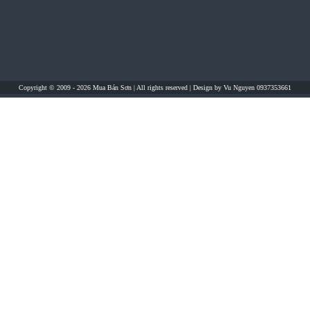
Copyright © 2009 - 2026
Mua Bán Sơn
| All rights reserved | Design by
Vu Nguyen 0937353661