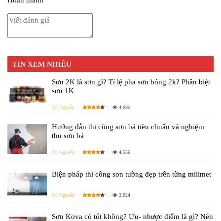
Hoàn thành
TIN XEM NHIỀU
Sơn 2K là sơn gì? Tỉ lệ pha sơn bóng 2k? Phân biệt
sơn 1K
Vũ Nguyễn
4,695
Hướng dẫn thi công sơn bả tiêu chuẩn và nghiệm
thu sơn bả
Vũ Nguyễn
4,556
Biện pháp thi công sơn tường đẹp trên từng milimet
Vũ Nguyễn
3,824
Sơn Kova có tốt không? Ưu- nhược điểm là gì? Nên