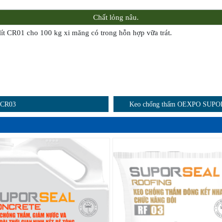
Chất lỏng nâu.
 lít CR01 cho 100 kg xi măng có trong hỗn hợp vữa trát.
 CR03
Keo chống thấm OEXPO SUPO