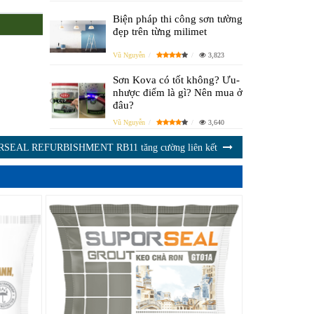
Biện pháp thi công sơn tường
đẹp trên từng milimet
Vũ Nguyễn
3,823
Sơn Kova có tốt không? Ưu-
nhược điểm là gì? Nên mua ở
đâu?
Vũ Nguyễn
3,640
RSEAL REFURBISHMENT RB11 tăng cường liên kết