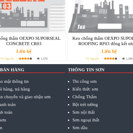
hống thấm OEXPO SUPORSEAL
Keo chống thấm OEXPO SUP
CONCRETE CR03
ROOFING RF03 đông kết nh
Liên hệ
Liên hệ
Vũ Nguyễn
1,370
Vũ Nguyễn
1,306
 BÁN HÀNG
THÔNG TIN SƠN
o mật thông tin
Thi công sơn
i hàng, trả hàng
Kiến thức sơn
ận chuyển và giao nhận sơn
Chống Thấm
anh toán
Bột trét tường
nh toán
Sơn nội thất
 sơn
Sơn ngoại thất
ơn
Sơn dầu