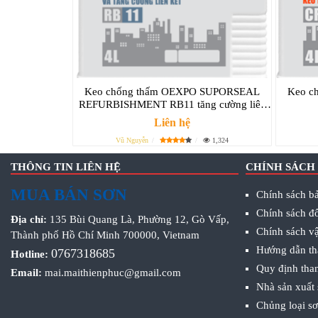
Keo chống thấm OEXPO SUPORSEAL
Keo c
REFURBISHMENT RB11 tăng cường liên
kết
Liên hệ
Vũ Nguyễn
1,324
THÔNG TIN LIÊN HỆ
CHÍNH SÁCH
MUA BÁN SƠN
Chính sách bả
Chính sách đổ
Địa chỉ:
135 Bùi Quang Là, Phường 12, Gò Vấp,
Chính sách v
Thành phố Hồ Chí Minh 700000, Vietnam
Hướng dẫn th
0767318685
Hotline:
Quy định tha
Email:
mai.maithienphuc@gmail.com
Nhà sản xuất
Chủng loại s