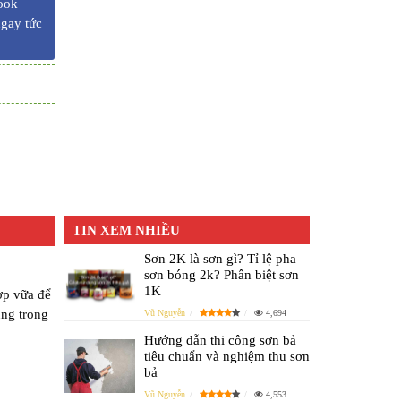
ook
ngay tức
TIN XEM NHIỀU
Sơn 2K là sơn gì? Tỉ lệ pha
sơn bóng 2k? Phân biệt sơn
1K
ợp vữa để
ụng trong
Vũ Nguyễn
4,694
Hướng dẫn thi công sơn bả
tiêu chuẩn và nghiệm thu sơn
bả
Vũ Nguyễn
4,553