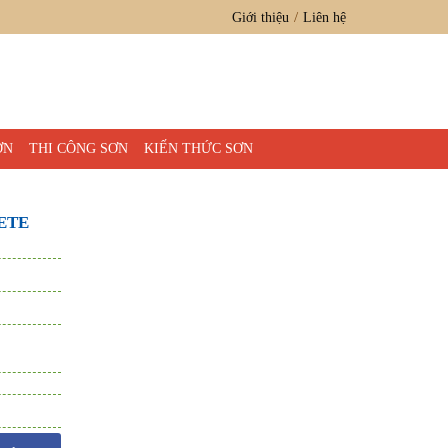
Giới thiệu
Liên hệ
ƠN
THI CÔNG SƠN
KIẾN THỨC SƠN
ETE