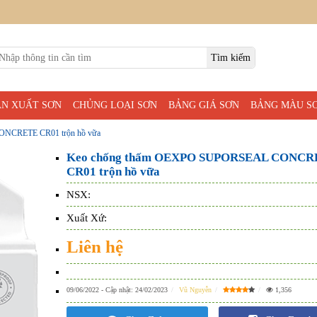
ẢN XUẤT SƠN
CHỦNG LOẠI SƠN
BẢNG GIÁ SƠN
BẢNG MÀU S
NCRETE CR01 trộn hồ vữa
Keo chống thấm OEXPO SUPORSEAL CONCR
CR01 trộn hồ vữa
NSX:
Xuất Xứ:
Liên hệ
09/06/2022
- Cập nhật:
24/02/2023
Vũ Nguyễn
1,356