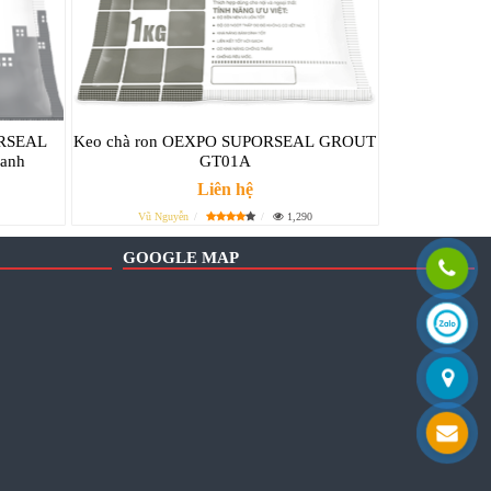
ORSEAL
Keo chà ron OEXPO SUPORSEAL GROUT
anh
GT01A
Liên hệ
Vũ Nguyễn
1,290
GOOGLE MAP