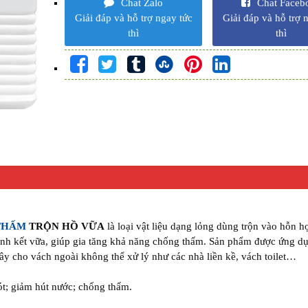
Chat Zalo
Chat Faceb
Giải đáp và hỗ trợ ngay tức
Giải đáp và hỗ trợ 
thì
thì
THẤM
TRỘN HỒ VỮA
là loại vật liệu dạng lỏng dùng trộn vào hỗn h
ninh kết vữa, giúp gia tăng khả năng chống thấm. Sản phẩm được ứng d
xây cho vách ngoài không thể xử lý như các nhà liền kề, vách toilet…
ót; giảm hút nước; chống thấm.