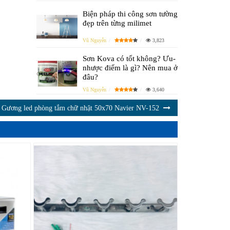
Biện pháp thi công sơn tường
đẹp trên từng milimet
Vũ Nguyễn
3,823
Sơn Kova có tốt không? Ưu-
nhược điểm là gì? Nên mua ở
đâu?
Vũ Nguyễn
3,640
Gương led phòng tắm chữ nhật 50x70 Navier NV-152