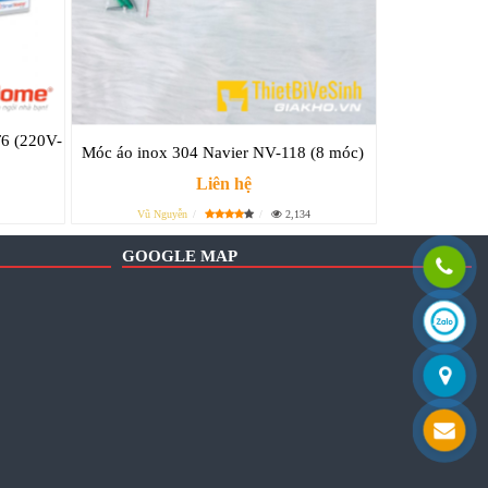
6 (220V-
Móc áo inox 304 Navier NV-118 (8 móc)
Liên hệ
Vũ Nguyễn
2,134
GOOGLE MAP