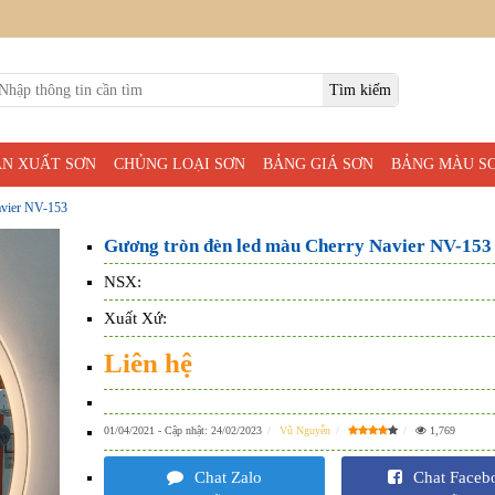
ẢN XUẤT SƠN
CHỦNG LOẠI SƠN
BẢNG GIÁ SƠN
BẢNG MÀU S
avier NV-153
Gương tròn đèn led màu Cherry Navier NV-153
NSX:
Xuất Xứ:
Liên hệ
01/04/2021
- Cập nhật:
24/02/2023
Vũ Nguyễn
1,769
Chat Zalo
Chat Faceb