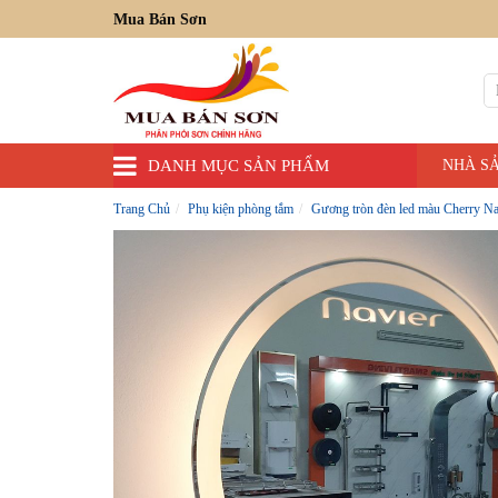
Mua Bán Sơn
DANH MỤC SẢN PHẨM
NHÀ S
Trang Chủ
Phụ kiện phòng tắm
Gương tròn đèn led màu Cherry N