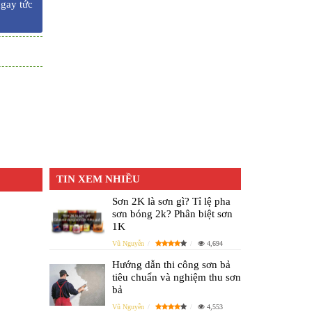
ngay tức
TIN XEM NHIỀU
Sơn 2K là sơn gì? Tỉ lệ pha
sơn bóng 2k? Phân biệt sơn
1K
Vũ Nguyễn
4,694
Hướng dẫn thi công sơn bả
tiêu chuẩn và nghiệm thu sơn
bả
Vũ Nguyễn
4,553