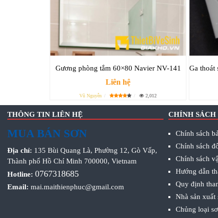
Gương phòng tắm 60×80 Navier NV-141
Ga thoát
Liên hệ
Vũ Nguyễn
2,012
THÔNG TIN LIÊN HỆ
CHÍNH SÁCH
MUA BÁN SƠN
Chính sách bả
Chính sách đổ
Địa chỉ:
135 Bùi Quang Là, Phường 12, Gò Vấp,
Chính sách v
Thành phố Hồ Chí Minh 700000, Vietnam
Hướng dẫn th
0767318685
Hotline:
Quy định tha
Email:
mai.maithienphuc@gmail.com
Nhà sản xuất
Chủng loại s