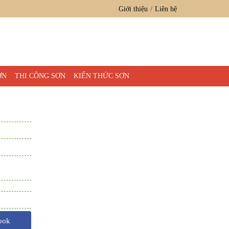
Giới thiệu
Liên hệ
ƠN
THI CÔNG SƠN
KIẾN THỨC SƠN
ook