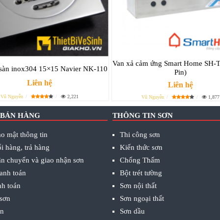
Van xả cảm ứng Smart Home SH-T
 sàn inox304 15×15 Navier NK-110
Pin)
Liên hệ
Liên hệ
Vũ Nguyễn
2,221
Vũ Nguyễn
1,877
 BÁN HÀNG
THÔNG TIN SƠN
o mật thông tin
Thi công sơn
i hàng, trả hàng
Kiến thức sơn
ận chuyển và giao nhận sơn
Chống Thấm
anh toán
Bột trét tường
nh toán
Sơn nội thất
 sơn
Sơn ngoại thất
ơn
Sơn dầu