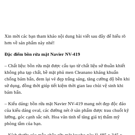
Xin mời các bạn tham khảo nội dung bài viết sau đây để hiểu rõ
hơn về sản phẩm này nhé!
Đặc điểm bồn rửa mặt Navier NV-419
– Chất liệu: bồn rửa mặt được cấu tạo từ chất liệu sứ thuần khiết
không pha tạp chất, bề mặt phủ men Cleanano kháng khuẩn
chống bám bẩn, đem lại vẻ đẹp trắng sáng, tăng cường độ bền khi
sử dụng, đồng thời giúp tiết kiệm thời gian lau chùi vệ sinh khi
bám bẩn.
– Kiểu dáng: bồn rửa mặt Navier NV-419 mang nét đẹp độc đáo
của kiểu dáng oval, các đường nét ở sản phẩm được trau chuốt kỹ
lưỡng, góc cạnh sắc nét. Hoa văn tinh tế tăng giá trị thẩm mỹ
phòng tắm của bạn.