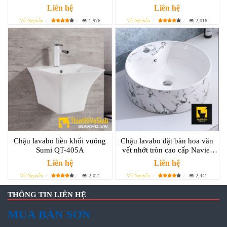
Liên hệ
Liên hệ
Vũ Nguyễn
1,976
Vũ Nguyễn
2,016
Chậu lavabo liền khối vuông
Chậu lavabo đặt bàn hoa văn
Sumi QT-405A
vết nhớt tròn cao cấp Navier
NV-416
Liên hệ
Liên hệ
Vũ Nguyễn
2,021
Vũ Nguyễn
2,441
THÔNG TIN LIÊN HỆ
MUA BÁN SƠN