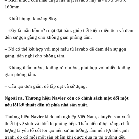
– Kích thước của mẫu chậu rửa mặt lavabo này là 485 x 345 x
160mm.
– Khối lượng: khoảng 8kg.
– Đây là mẫu bồn rửa mặt đặt bàn, giúp tiết kiệm diện tích và đem
đến sự gọn gàng cho không gian phòng tắm.
– Nó có thể kết hợp với mọi mẫu tủ lavabo để đem đến sự gọn
gàng, tiện nghi cho phòng tắm.
– Không thẩm nước, không rò rỉ nước, phù hợp với nhiều không
gian phòng tắm.
– Cấu tạo đơn giản, dễ lắp đặt và sử dụng.
Ngoài ra, Thương hiệu Navier còn có chính sách một đổi một
nếu lỗi kỹ thuật đến từ phía nhà sản xuất.
Thương hiệu Navier là doanh nghiệp Việt Nam, chuyên sản xuất
thiết bị vệ sinh và thiết bị phòng bếp. Thấu hiểu được rằng, chất
lượng là yếu tố cốt lõi tạo nên sự tin tưởng, làm nên lợi thế cạnh
tranh, do đó mỗi một sản phẩm khi được đưa ra thị trường đều