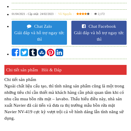
01/04/2021
- Cập nhật:
24/02/2023
Vũ Nguyễn
2,172
Chat Zalo
Chat Facebook
Giải đáp và hỗ trợ ngay tức
Giải đáp và hỗ trợ ngay tức
thì
thì
Chi tiết sản phẩm
Hỏi & Đáp
Chi tiết sản phẩm
Ngoài chất liệu cấu tạo, thì tính năng sản phẩm cũng là một trong
những tiêu chí cần thiết mà khách hàng cần phải quan tâm khi có
nhu cầu mua bồn rửa mặt – lavabo. Thấu hiểu điều này, nhà sản
xuất Navier đã cải tiến và đưa ra thị trường mẫu bồn rửa mặt
Navier NV-419 cực kỳ vượt trội cả về hình dáng lẫn tính năng sử
dụng.