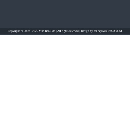
Copyright © 2009 - 2026
Mua Bán Sơn
| All rights reserved | Design by
Vu Nguyen 0937353661