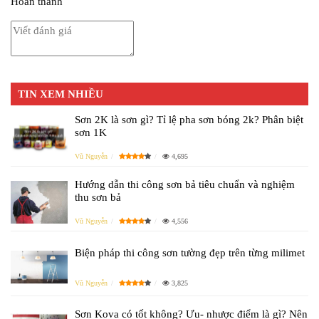
Hoàn thành
TIN XEM NHIỀU
Sơn 2K là sơn gì? Tỉ lệ pha sơn bóng 2k? Phân biệt
sơn 1K
Vũ Nguyễn
4,695
Hướng dẫn thi công sơn bả tiêu chuẩn và nghiệm
thu sơn bả
Vũ Nguyễn
4,556
Biện pháp thi công sơn tường đẹp trên từng milimet
Vũ Nguyễn
3,825
Sơn Kova có tốt không? Ưu- nhược điểm là gì? Nên