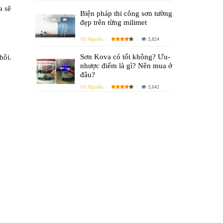
a sẽ
Biện pháp thi công sơn tường
đẹp trên từng milimet
Vũ Nguyễn
3,824
Sơn Kova có tốt không? Ưu-
hôi.
nhược điểm là gì? Nên mua ở
đâu?
Vũ Nguyễn
3,642