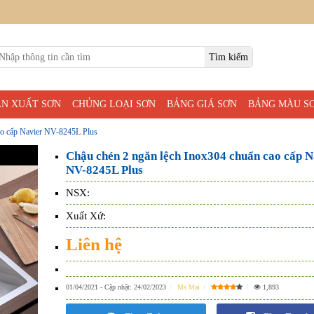
ẢN XUẤT SƠN
CHỦNG LOẠI SƠN
BẢNG GIÁ SƠN
BẢNG MÀU S
ao cấp Navier NV-8245L Plus
Chậu chén 2 ngăn lệch Inox304 chuẩn cao cấp N
NV-8245L Plus
NSX:
Xuất Xứ:
Liên hệ
01/04/2021
- Cập nhật:
24/02/2023
Ms Mai
1,893