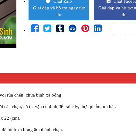
Chat Zalo
Chat Faceb
Giải đáp và hỗ trợ ngay tức
Giải đáp và hỗ trợ 
thì
thì
vòi rửa chén, chưa bình xà bông
i các chậu, có ốc vặn cố định,để trái cây, thực phẩm, úp bát.
 x 22 (cm).
hỗ để bình xà bông âm thành chậu.