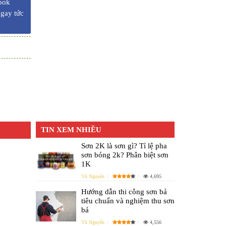
ook
ngay tức
TIN XEM NHIỀU
Sơn 2K là sơn gì? Tỉ lệ pha
sơn bóng 2k? Phân biệt sơn
1K
Vũ Nguyễn
4,695
Hướng dẫn thi công sơn bả
tiêu chuẩn và nghiệm thu sơn
bả
Vũ Nguyễn
4,556