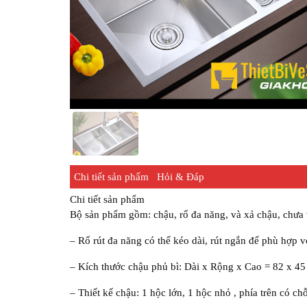
Chi tiết sản phẩm
Hỏi & Đáp
Chi tiết sản phẩm
Bộ sản phẩm gồm: chậu, rổ đa năng, và xả chậu, chưa 
– Rổ rút đa năng có thể kéo dài, rút ngắn để phù hợp vớ
– Kích thước chậu phủ bì: Dài x Rộng x Cao = 82 x 45
– Thiết kế chậu: 1 hộc lớn, 1 hộc nhỏ , phía trên có c