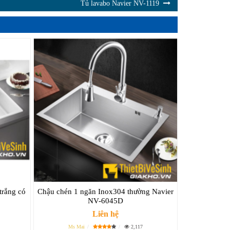
Tủ lavabo Navier NV-1119
trắng có
Chậu chén 1 ngăn Inox304 thường Navier
NV-6045D
Liên hệ
Ms Mai
2,117