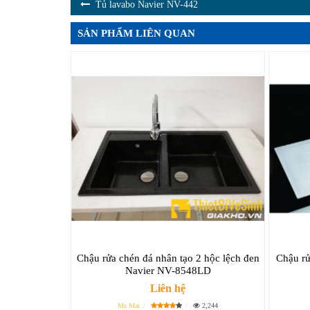
Tủ lavabo Navier NV-442
SẢN PHẨM LIÊN QUAN
Chậu rửa chén đá nhân tạo 2 hộc lệch đen
Chậu rử
Navier NV-8548LD
Liên hệ
Ms Mai
2,244