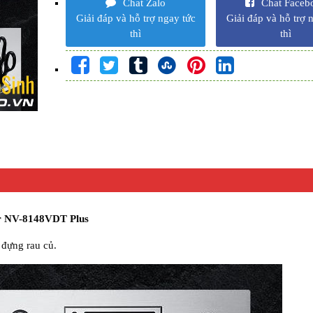
Chat Zalo
Chat Faceb
Giải đáp và hỗ trợ ngay tức
Giải đáp và hỗ trợ 
thì
thì
r NV-8148VDT Plus​
 đựng rau củ.