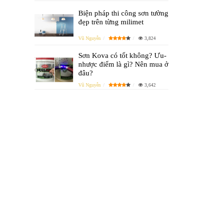
Biện pháp thi công sơn tường
đẹp trên từng milimet
Vũ Nguyễn
3,824
Sơn Kova có tốt không? Ưu-
nhược điểm là gì? Nên mua ở
đâu?
Vũ Nguyễn
3,642