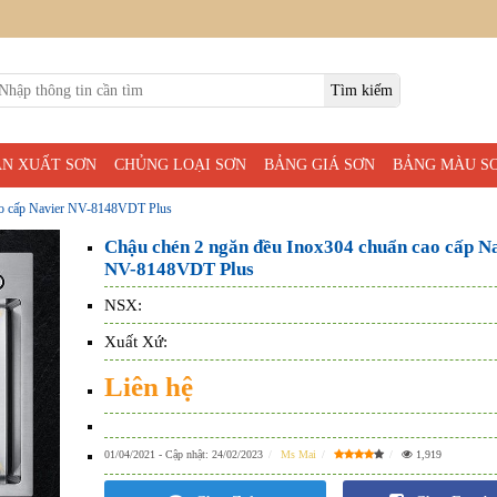
ẢN XUẤT SƠN
CHỦNG LOẠI SƠN
BẢNG GIÁ SƠN
BẢNG MÀU S
ao cấp Navier NV-8148VDT Plus
Chậu chén 2 ngăn đều Inox304 chuẩn cao cấp N
NV-8148VDT Plus
NSX:
Xuất Xứ:
Liên hệ
01/04/2021
- Cập nhật:
24/02/2023
Ms Mai
1,919