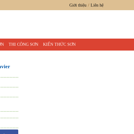
Giới thiệu
Liên hệ
ƠN
THI CÔNG SƠN
KIẾN THỨC SƠN
avier