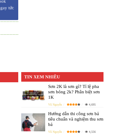
ook
ngay tức
TIN XEM NHIỀU
Sơn 2K là sơn gì? Tỉ lệ pha
sơn bóng 2k? Phân biệt sơn
1K
Vũ Nguyễn
4,695
Hướng dẫn thi công sơn bả
tiêu chuẩn và nghiệm thu sơn
bả
Vũ Nguyễn
4,556