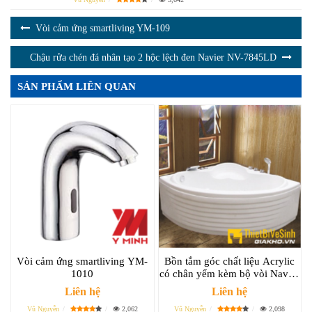
Vòi cảm ứng smartliving YM-109
Chậu rửa chén đá nhân tạo 2 hộc lệch đen Navier NV-7845LD
SẢN PHẨM LIÊN QUAN
Vòi cảm ứng smartliving YM-
Bồn tắm góc chất liệu Acrylic
1010
có chân yếm kèm bộ vòi Navier
NV-1500AYV
Liên hệ
Liên hệ
Vũ Nguyễn
2,062
Vũ Nguyễn
2,098