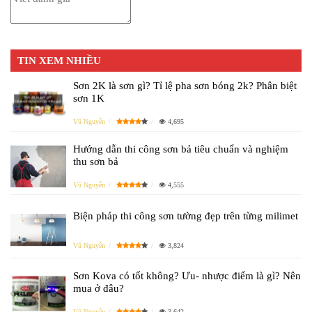
TIN XEM NHIỀU
Sơn 2K là sơn gì? Tỉ lệ pha sơn bóng 2k? Phân biệt
sơn 1K
Vũ Nguyễn
4,695
Hướng dẫn thi công sơn bả tiêu chuẩn và nghiệm
thu sơn bả
Vũ Nguyễn
4,555
Biện pháp thi công sơn tường đẹp trên từng milimet
Vũ Nguyễn
3,824
Sơn Kova có tốt không? Ưu- nhược điểm là gì? Nên
mua ở đâu?
Vũ Nguyễn
3,642