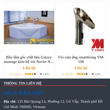
Bồn tắm góc chất liệu Galaxy
Vòi cảm ứng smartliving YM-
massage kèm bộ vòi Navier NV-
108
1306GYMV
Liên hệ
Liên hệ
Vũ Nguyễn
1,923
Vũ Nguyễn
1,852
THÔNG TIN LIÊN HỆ
MUA BÁN SƠN
Địa chỉ:
135 Bùi Quang Là, Phường 12, Gò Vấp, Thành phố Hồ
Chí Minh 700000, Vietnam