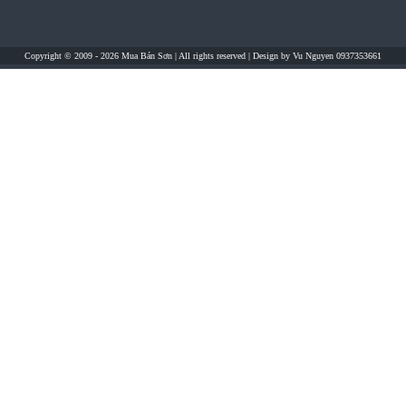
Copyright © 2009 - 2026
Mua Bán Sơn
| All rights reserved | Design by
Vu Nguyen 0937353661