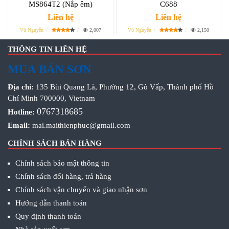
MS864T2 (Nắp êm)
C688
Liên hệ
Liên hệ
Vũ Nguyễn
2,007
Vũ Nguyễn
2,150
THÔNG TIN LIÊN HỆ
MUA BÁN SƠN
Địa chỉ:
135 Bùi Quang Là, Phường 12, Gò Vấp, Thành phố Hồ
Chí Minh 700000, Vietnam
0767318685
Hotline:
Email:
mai.maithienphuc@gmail.com
CHÍNH SÁCH BÁN HÀNG
Chính sách bảo mật thông tin
Chính sách đổi hàng, trả hàng
Chính sách vận chuyển và giao nhận sơn
Hướng dẫn thanh toán
Quy định thanh toán