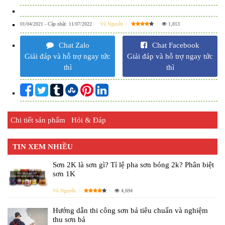
01/04/2021
- Cập nhật:
11/07/2022
Vũ Nguyễn
1,813
Chat Zalo
Chat Facebook
Giải đáp và hỗ trợ ngay tức
Giải đáp và hỗ trợ ngay tức
thì
thì
Chi tiết sản phẩm
Hỏi & Đáp
TIN XEM NHIỀU
Sơn 2K là sơn gì? Tỉ lệ pha sơn bóng 2k? Phân biệt
sơn 1K
Vũ Nguyễn
4,694
Hướng dẫn thi công sơn bả tiêu chuẩn và nghiệm
thu sơn bả