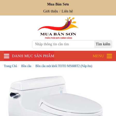
Mua Bán Sơn
Giới thiệu
Liên hệ
DANH MỤC SẢN PHẨM
MENU
Trang Chủ
Bồn cầu
Bồn cầu một khối TOTO MS688T2 (Nắp êm)