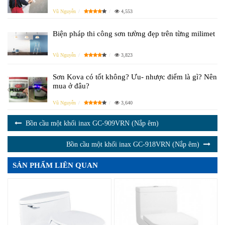
Vũ Nguyễn
4,553
Biện pháp thi công sơn tường đẹp trên từng milimet
Vũ Nguyễn
3,823
Sơn Kova có tốt không? Ưu- nhược điểm là gì? Nên
mua ở đâu?
Vũ Nguyễn
3,640
Bồn cầu một khối inax GC-909VRN (Nắp êm)
Bồn cầu một khối inax GC-918VRN (Nắp êm)
SẢN PHẨM LIÊN QUAN