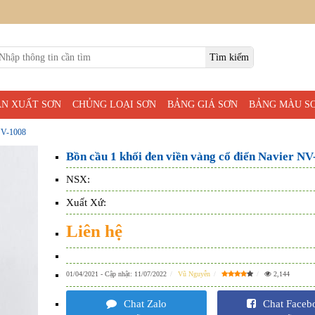
ẢN XUẤT SƠN
CHỦNG LOẠI SƠN
BẢNG GIÁ SƠN
BẢNG MÀU S
 NV-1008
Bồn cầu 1 khối đen viền vàng cổ điển Navier N
NSX:
Xuất Xứ:
Liên hệ
01/04/2021
- Cập nhật:
11/07/2022
Vũ Nguyễn
2,144
Chat Zalo
Chat Faceb