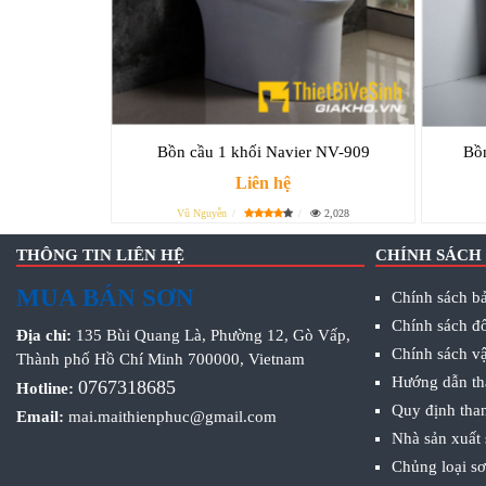
Bồn cầu 1 khối Navier NV-909
Bồn
Liên hệ
Vũ Nguyễn
2,028
THÔNG TIN LIÊN HỆ
CHÍNH SÁCH
MUA BÁN SƠN
Chính sách bả
Chính sách đổ
Địa chỉ:
135 Bùi Quang Là, Phường 12, Gò Vấp,
Chính sách v
Thành phố Hồ Chí Minh 700000, Vietnam
Hướng dẫn th
0767318685
Hotline:
Quy định tha
Email:
mai.maithienphuc@gmail.com
Nhà sản xuất
Chủng loại s