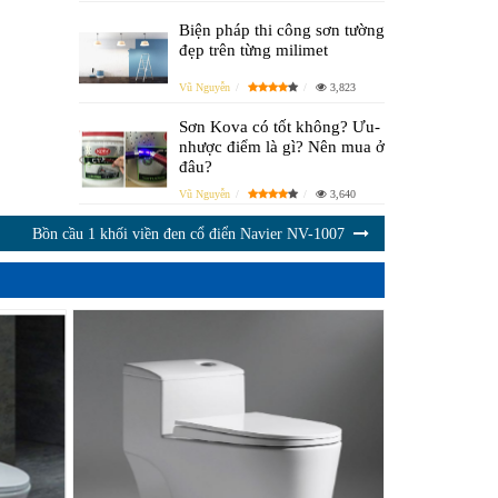
Biện pháp thi công sơn tường
đẹp trên từng milimet
Vũ Nguyễn
3,823
Sơn Kova có tốt không? Ưu-
nhược điểm là gì? Nên mua ở
đâu?
Vũ Nguyễn
3,640
Bồn cầu 1 khối viền đen cổ điển Navier NV-1007