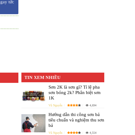
ngay tức
TIN XEM NHIỀU
Sơn 2K là sơn gì? Tỉ lệ pha
sơn bóng 2k? Phân biệt sơn
1K
Vũ Nguyễn
4,694
Hướng dẫn thi công sơn bả
tiêu chuẩn và nghiệm thu sơn
bả
Vũ Nguyễn
4,554