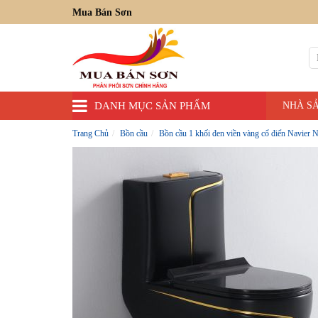
Mua Bán Sơn
DANH MỤC SẢN PHẨM
NHÀ S
Trang Chủ
Bồn cầu
Bồn cầu 1 khối đen viền vàng cổ điển Navier