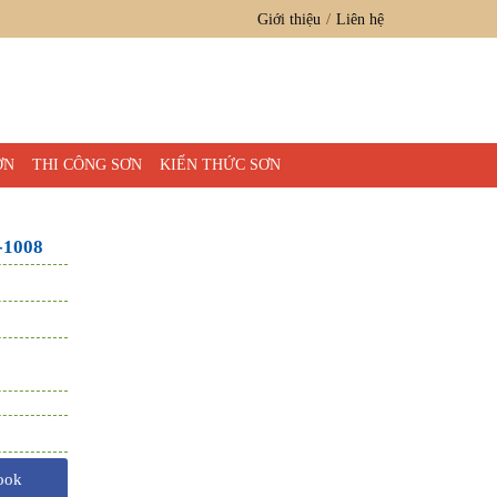
Giới thiệu
Liên hệ
ƠN
THI CÔNG SƠN
KIẾN THỨC SƠN
V-1008
ook