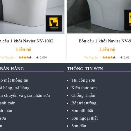
 cầu 1 khối Navier NV-1002
Bồn cầu 1 khối Navier NV-
Liên hệ
Liên hệ
Vũ Nguyễn
2,030
Vũ Nguyễn
2,081
 BÁN HÀNG
THÔNG TIN SƠN
o mật thông tin
Thi công sơn
i hàng, trả hàng
Kiến thức sơn
ận chuyển và giao nhận sơn
Chống Thấm
anh toán
Bột trét tường
nh toán
Sơn nội thất
 sơn
Sơn ngoại thất
ơn
Sơn dầu