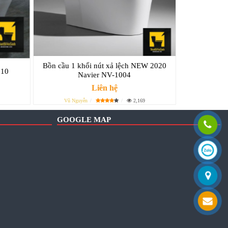
Bồn cầu 1 khối nút xả lệch NEW 2020
910
Navier NV-1004
Liên hệ
Vũ Nguyễn
2,169
GOOGLE MAP