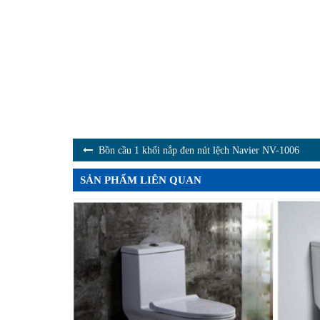
Bồn cầu 1 khối nắp đen nút lệch Navier NV-1006
SẢN PHẨM LIÊN QUAN